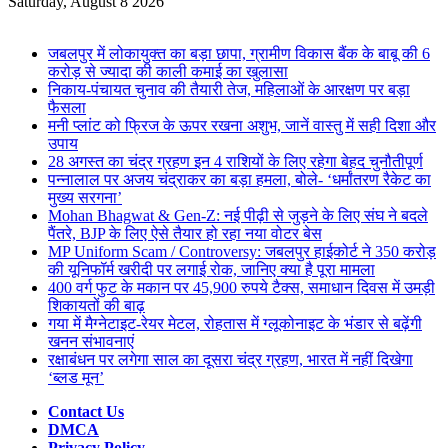
for
Saturday, August 8 2026
Breaking News
जबलपुर में लोकायुक्त का बड़ा छापा, ग्रामीण विकास बैंक के बाबू की 6
करोड़ से ज्यादा की काली कमाई का खुलासा
निकाय-पंचायत चुनाव की तैयारी तेज, महिलाओं के आरक्षण पर बड़ा
फैसला
मनी प्लांट को फ्रिज के ऊपर रखना अशुभ, जानें वास्तु में सही दिशा और
उपाय
28 अगस्त का चंद्र ग्रहण इन 4 राशियों के लिए रहेगा बेहद चुनौतीपूर्ण
पन्नालाल पर अजय चंद्राकर का बड़ा हमला, बोले- ‘धर्मांतरण रैकेट का
मुख्य सरगना’
Mohan Bhagwat & Gen-Z: नई पीढ़ी से जुड़ने के लिए संघ ने बदले
पैंतरे, BJP के लिए ऐसे तैयार हो रहा नया वोटर बेस
MP Uniform Scam / Controversy: जबलपुर हाईकोर्ट ने 350 करोड़
की यूनिफॉर्म खरीदी पर लगाई रोक, जानिए क्या है पूरा मामला
400 वर्ग फुट के मकान पर 45,900 रुपये टैक्स, समाधान दिवस में उमड़ी
शिकायतों की बाढ़
गया में मैग्नेटाइट-रेयर मेटल, रोहतास में ग्लूकोनाइट के भंडार से बढ़ेंगी
खनन संभावनाएं
रक्षाबंधन पर लगेगा साल का दूसरा चंद्र ग्रहण, भारत में नहीं दिखेगा
‘ब्लड मून’
Contact Us
DMCA
Privacy Policy