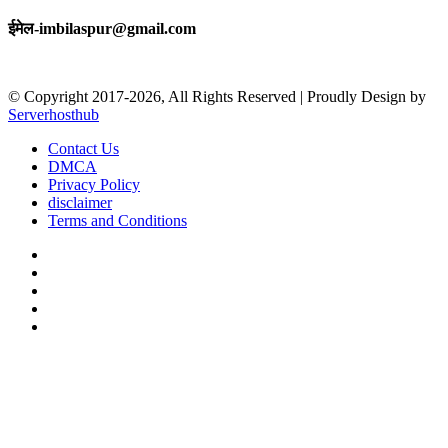
ईमेल-imbilaspur@gmail.com
© Copyright 2017-2026, All Rights Reserved | Proudly Design by
Serverhosthub
Contact Us
DMCA
Privacy Policy
disclaimer
Terms and Conditions
Facebook
X
YouTube
Instagram
sarkariexam
Back
to
top
button