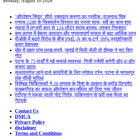
for
Monday, August 10 2026
Breaking News
‘ऑपरेशन सिंदूर’ शौर्य, रक्तदान करुणा का प्रतीक: राजनाथ सिंह
एनएच-128ए के सिक्सलेन विस्तार का रास्ता साफ, सर्वे का काम शुरू
नवादा में लग्जरी कार से 124 लीटर शराब बरामद, तस्कर गिरफ्तार
कम लागत में बेहतर उत्पादन और गुणवत्तापूर्ण फसल से बढ़ा आर्थिक लाभ
पीओके में बढ़ते विरोध के बीच PML-N का यू-टर्न, 99% प्रदर्शनकारी
बताए देशभक्त
खेत में दबाए पांच लाख रुपये, जुताई में मिली थैली तो दीमक ने चट किए
नोट
पटना के 75 वार्डों में नई सफाई व्यवस्था, निजी एजेंसी करेगी डोर-टू-डोर
कचरा उठाव
सुलतानगंज जाने वाले कांवरियों के लिए स्पेशल ट्रेन, पटना से भागलपुर
तक सीधी सुविधा
विशेषज्ञ चिकित्सकों ने 26 सप्ताह के शिशु के आकार के ब्रॉड लिगामेंट
फाइब्रॉयड का सफल ऑपरेशन कर महिला को दिया नया जीवन
एटीएस ने पकड़ा जाली नोट गिरोह, पाकिस्तान से यूपी तक फैला था
नेटवर्क
Contact Us
DMCA
Privacy Policy
disclaimer
Terms and Conditions