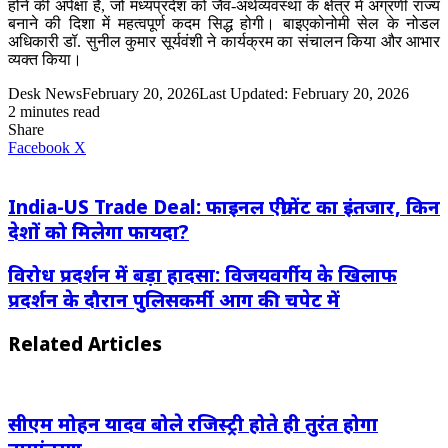
होने की अपेक्षा है, जो मध्यप्रदेश को जैव-अर्थव्यवस्था के क्षेत्र में अग्रणी राज्य
बनाने की दिशा में महत्वपूर्ण कदम सिद्ध होगी। बाइएकोनोमी सेल के नोडल
अधिकारी डॉ. सुनील कुमार सूर्यवंशी ने कार्यक्रम का संचालन किया और आभार
व्यक्त किया।
Desk News
February 20, 2026
Last Updated: February 20, 2026
2 minutes read
Share
LinkedIn
WhatsApp
Share
Print
Facebook
X
via
Email
India-US Trade Deal: फाइनल एग्रीमेंट का इंतजार, किन
देशों को मिलेगा फायदा?
विरोध प्रदर्शन में बड़ा हादसा: विजयवर्गीय के खिलाफ
प्रदर्शन के दौरान पुलिसकर्मी आग की चपेट में
Related Articles
सीएम मोहन यादव बोले रजिस्ट्री होते ही तुरंत होगा