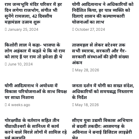
राम जन्मभूमि मंदिर परिसर में हर
योगी आदित्यनाथ ने अधिकारियों को
दिन लगेगा राजभोग, संगीत भी
निर्देशित किया, हर पात्र व्यक्ति को
सुनेंगे रामलला, 42 दिवसीय
दिलाएं शासन की कल्याणकारी
महामंडल उत्सव शुरू
योजनाओं का लाभ
January 25, 2024
October 27, 2024
किशोरी लाल ने कहा- भाजपा के
ताजमहल से लेकर बटेश्वर तक
लोग अहंकार में कहते थे कि वो राम
सभी स्मारक, सरकारी और गैर-
को लाए हैं पर राम तो हमेशा ही थे
सरकारी संस्थाओं की होगी संख्या
अंकन
June 10, 2024
May 28, 2026
योगी आदित्यनाथ ने अयोध्या में
जनता दर्शन में योगी का सख्त संदेश,
विकास परियोजनाओं के साथ विपक्ष
अधिकारियों को समयबद्ध निस्तारण
पर साधा निशाना
के निर्देश
4 weeks ago
May 18, 2026
गोरक्षपीठ के वर्तमान सहित तीन
सीएम युवा उद्यमी विकास अभियान
पीठाधीश्वरों के सानिध्य में कार्य
से बदली तकदीर: आजमगढ़ के
करने वाले विरले लोगों में शामिल रहे
अविनाश ने बनाई डिजिटल लाइब्रेरी
पूर्व कुलपति
चेन