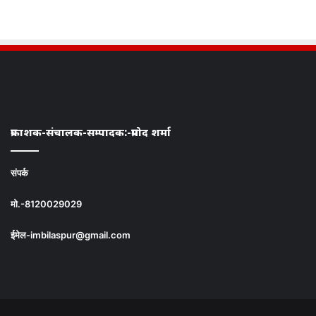
प्रकाशक-संचालक-सम्पादक:-प्रमोद शर्मा
संपर्क
मो.-8120029029
ईमेल-imbilaspur@gmail.com