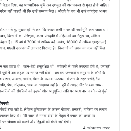
ो नेतृत्व दिया, यह आध्यात्मिक भूमि अब तृणमूल की अराजकता से मुक्त होनी चाहिए।
स नहीं चाहती थी कि उन्हें सम्मान मिले। जीतने के बाद भी उन्हें कांग्रेस अध्यक्ष
िए वोट मांगते हुए मुख्यमंत्री ने कहा कि बंगाल कभी भारत की स्वर्णभूमि कहा जाता था।
ौजवान, किसानों का परिश्रम, कला-संस्कृति में महिलाओं का नेतृत्व था, लेकिन
ल बेहाल है। 15 वर्ष में 7000 से अधिक बड़े उद्योग, 18000 से अधिक एमएसएमई
ान, मछली उत्पादन में लगातार गिरावट है। किसानों को उपज का दाम नहीं मिल
ब हताश थे। बहन-बेटी असुरक्षित थीं। त्योहारों से पहले उपद्रव होते थे, जयश्री
ूपी में अब सड़क पर नमाज नहीं होती। अब वहां जनजातीय समुदाय के लोगों के
ाव राशन, आवास, जमीन, पेंशन के अलावा उज्ज्वला योजना के तहत रसोई गैस
 में जाति, पंथ, संप्रदाय, भाषा का भेदभाव नहीं है। यूपी में आइए और ‘सबका साथ-
यों की संपत्तियों को हड़पने और अनुसूचित जाति पर अत्याचार करने वाले गुंडों
 टीएमसी
ार्रवाई रोक रही है, लेकिन तुष्टिकरण के कारण गोहत्या, तस्करी, माफिया पर लगाम
ाचार किए थे। 15 साल से ममता दीदी के नेतृत्व में बंगाल की धरती पर
 पर गोमाता को कटने और हिंदुओं को बंटने नहीं देगी।
6
4 minutes read