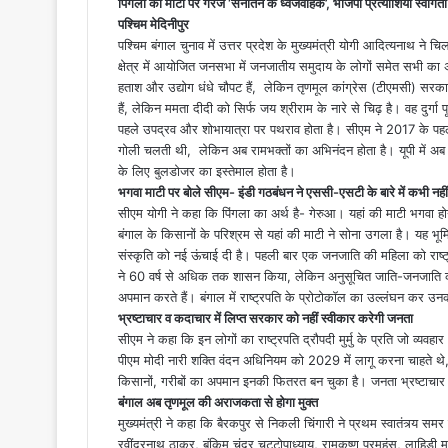
पिंगला की माटी पर गरजे ‘सनातन के ध्वजवाहक’, भाजपा प्रत्याशियों स्वागता 
पश्चिम मेदिनीपुर
पश्चिम बंगाल चुनाव में उत्तर प्रदेश के मुख्यमंत्री योगी आदित्यनाथ ने च
क्षेत्र में आयोजित जनसभा में जनजातीय समुदाय के लोगों समेत सभी का
हताश और उद्योग धंधे चौपट हैं, लेकिन तृणमूल कांग्रेस (टीएमसी) सरकार
हैं, लेकिन ममता दीदी को सिर्फ जय श्रीराम के नारे से चिढ़ है। वह दुर्गा प
पहले उपद्रव और शोभायात्रा पर पथराव होता है। सीएम ने 2017 के पह
गोली चलती थी, लेकिन अब रामभक्तों का अभिनंदन होता है। यूपी में अब ‘नो
के लिए बुलडोजर का इस्तेमाल होता है।
भगवा माटी पर बोले सीएम- इंडी गठबंधन ने एससी-एसटी के बारे में कभी नही
सीएम योगी ने कहा कि पिंगला का अर्थ है- गेरुआ। यहां की माटी भगवा होन
बंगाल के किसानों के परिश्रम से यहां की माटी ने सोना उगला है। यह भू
संस्कृति को नई ऊंचाई दी है। पहली बार एक जनजाति की महिला को राष्ट्र
ने 60 वर्ष से अधिक तक शासन किया, लेकिन अनुसूचित जाति-जनजाति क
अपमान करते हैं। बंगाल में राष्ट्रपति के प्रोटोकॉल का उल्लंघन कर 
भ्रष्टाचार व कदाचार में लिप्त सरकार को नहीं स्वीकार करेगी जनता
सीएम ने कहा कि इन लोगों का राष्ट्रपति द्रौपदी मुर्मु के प्रति जो व्यव
पीएम मोदी नारी शक्ति वंदन अधिनियम को 2029 में लागू करना चाहते थे,
किसानों, गरीबों का अपमान इनकी फितरत बन चुका है। जनता भ्रष्टाचार
बंगाल अब तृणमूल की अराजकता से होगा मुक्त
मुख्यमंत्री ने कहा कि बैरकपुर से निकली चिंगारी ने प्रथम स्वातंत्र्य स
रवींद्रनाथ ठाकुर, बंकिम चंद्र चट्टोपाध्याय, रामकृष्ण परमहंस, लाहिड़ी 