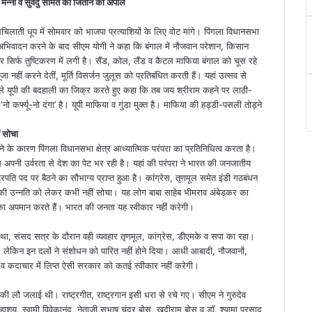
मन्ना व सुवेंदु सामंत को जिताने की अपील
िलचिलाती धूप में सोमवार को भाजपा प्रत्याशियों के लिए वोट मांगे। पिंगला विधानसभा
 अभिवादन करने के बाद सीएम योगी ने कहा कि बंगाल में नौजवान परेशान, किसान
 सिर्फ तुष्टिकरण में लगी है। सैंड, कोल, लैंड व कैटल माफिया बंगाल को चूस रहे
ूजा नहीं करने देतीं, मूर्ति विसर्जन जुलूस को प्रतिबंधित करती हैं। यहां उत्सव से
ले यूपी की बदहाली का जिक्र करते हुए कहा कि तब जय श्रीराम कहने पर लाठी-
 कर्फ्यू-नो दंगा’ है। यूपी माफिया व गुंडा मुक्त है। माफिया की हड्डी-पसली तोड़ने
ं सोचा
े के कारण पिंगला विधानसभा क्षेत्र आध्यात्मिक परंपरा का प्रतिनिधित्व करता है।
मि अपनी उर्वरता से देश का पेट भर रही है। यहां की परंपरा ने भारत की जनजातीय
पति पद पर बैठने का सौभाग्य प्राप्त हुआ है। कांग्रेस, तृणमूल समेत इंडी गठबंधन
ी उन्नति को लेकर कभी नहीं सोचा। यह लोग बाबा साहेब भीमराव अंबेडकर का
उनका अपमान करते हैं। भारत की जनता यह स्वीकार नहीं करेगी।
हार था, संसद सत्र के दौरान वही व्यवहार तृणमूल, कांग्रेस, डीएमके व सपा का रहा।
 लेकिन इन दलों ने संशोधन को पारित नहीं होने दिया। आधी आबादी, नौजवानों,
 व कदाचार में लिप्त ऐसी सरकार को कतई स्वीकार नहीं करेगी।
मर की लौ जलाई थी। राष्ट्रगीत, राष्ट्रगान इसी धरा से रचे गए। सीएम ने गुरुदेव
महाशय, स्वामी विवेकानंद, नेताजी सुभाष चंद्र बोस, खुदीराम बोस व डॉ. श्यामा प्रसाद