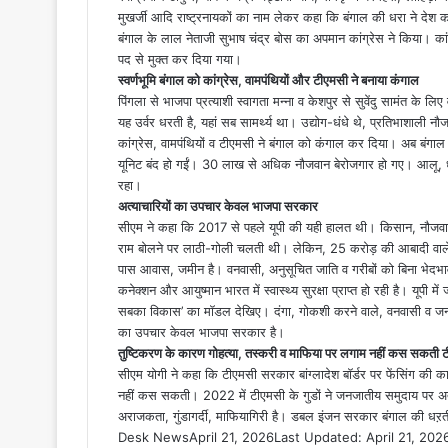
मुखर्जी आदि राष्ट्रनायकों का नाम लेकर कहा कि बंगाल की धरा ने देश क
बंगाल के लाल नेताजी सुभाष चंद्र बोस का अपमान कांग्रेस ने किया। कांग्रे
पद से मुक्त कर दिया गया।
स्वर्णभूमि बंगाल को कांग्रेस, वामपंथियों और टीएमसी ने बनाया कंगाल
पिंगला से भाजपा प्रत्याशी स्वागता मन्ना व केशपुर से सुवेंदु सामंत के ल
यह उर्वर धरती है, यहां सब सामर्थ्य था। उद्योग-धंधे थे, प्रतिभाशाली न
कांग्रेस, वामपंथियों व टीएमसी ने बंगाल को कंगाल कर दिया। अब बंगा
यूनिट बंद हो गईं। 30 लाख से अधिक नौजवान बेरोजगार हो गए। आलू, ध
रहा।
अत्याचारियों का उपचार केवल भाजपा सरकार
सीएम ने कहा कि 2017 से पहले यूपी की यही हालत थी। किसान, नौजवान स
राम बोलने पर लाठी-गोली चलती थी। लेकिन, 25 करोड़ की आबादी वाले य
पास आवास, जमीन है। वनवासी, अनुसूचित जाति व गरीबों को बिना भेदभ
कनेक्शन और आयुष्मान भारत में स्वास्थ्य सुरक्षा प्राप्त हो रही है। यूपी
सबका विकास’ का मॉडल देखिए। दंगा, गोकशी करने वाले, वनवासी व जनजाति
का उपचार केवल भाजपा सरकार है।
तुष्टिकरण के कारण गोहत्या, तस्करी व माफिया पर लगाम नहीं कस सकती
सीएम योगी ने कहा कि टीएमसी सरकार बांग्लादेश बॉर्डर पर फेंसिंग की क
नहीं कस सकती। 2022 में टीएमसी के गुडों ने जनजातीय समुदाय पर अत्य
अराजकता, गुंडागर्दी, माफियागिरी है। डबल इंजन सरकार बंगाल की धऱती
Desk News
April 21, 2026
Last Updated: April 21, 202