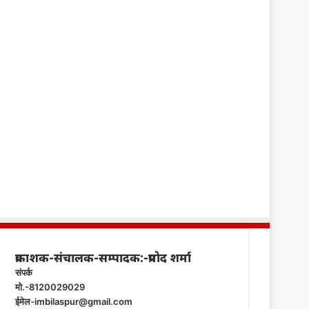
प्रकाशक-संचालक-सम्पादक:-प्रमोद शर्मा
संपर्क
मो.-8120029029
ईमेल-imbilaspur@gmail.com