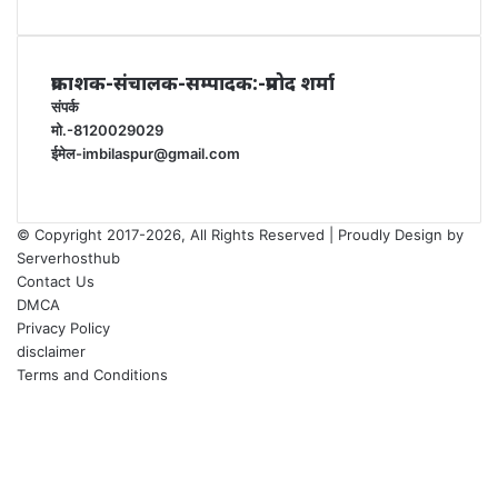
प्रकाशक-संचालक-सम्पादक:-प्रमोद शर्मा
संपर्क
मो.-8120029029
ईमेल-imbilaspur@gmail.com
© Copyright 2017-2026, All Rights Reserved | Proudly Design by
Serverhosthub
Contact Us
DMCA
Privacy Policy
disclaimer
Terms and Conditions
Facebook
X
YouTube
Instagram
Facebook
X
WhatsApp
Telegram
sarkariexam