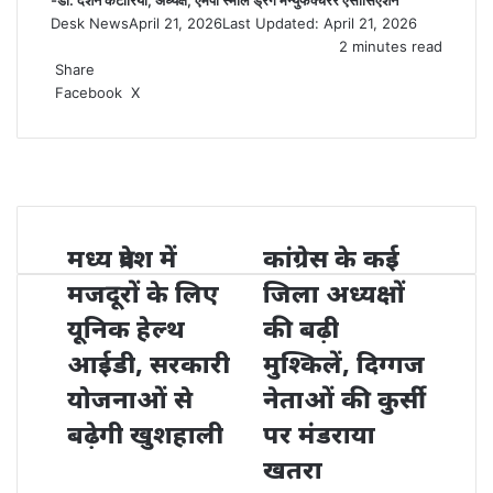
-डॉ. दर्शन कटारिया, अध्यक्ष, एमपी स्मॉल ड्रग मैन्युफैक्चरर एसोसिएशन
Desk News
April 21, 2026
Last Updated: April 21, 2026
2 minutes read
Share
LinkedIn
WhatsApp
Share
Print
Facebook
X
via
Email
मध्य प्रदेश में
कांग्रेस के कई
मजदूरों के लिए
जिला अध्यक्षों
यूनिक हेल्थ
की बढ़ी
आईडी, सरकारी
मुश्किलें, दिग्गज
योजनाओं से
नेताओं की कुर्सी
बढ़ेगी खुशहाली
पर मंडराया
खतरा