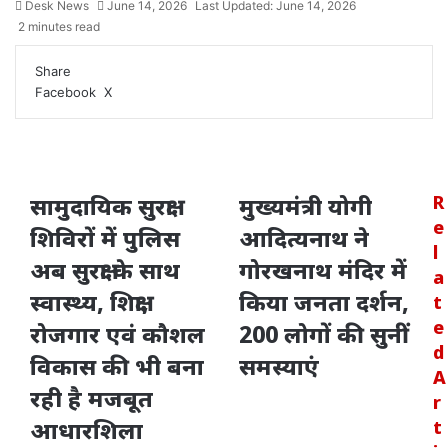
Desk News
June 14, 2026
Last Updated: June 14, 2026
2 minutes read
Share
LinkedIn
WhatsApp
Share
Print
Facebook
X
via
Email
सामुदायिक सुरक्षा
मुख्यमंत्री योगी
R
e
शिविरों में पुलिस
आदित्यनाथ ने
l
अब सुरक्षा के साथ
गोरखनाथ मंदिर में
a
स्वास्थ्य, शिक्षा,
किया जनता दर्शन,
t
e
रोजगार एवं कौशल
200 लोगों की सुनीं
d
विकास की भी बना
समस्याएं
A
रही है मजबूत
r
आधारशिला
t