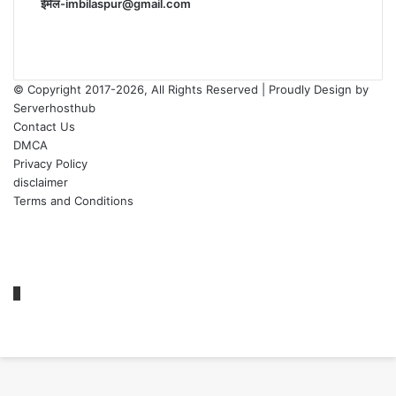
ईमेल-imbilaspur@gmail.com
© Copyright 2017-2026, All Rights Reserved | Proudly Design by
Serverhosthub
Contact Us
DMCA
Privacy Policy
disclaimer
Terms and Conditions
Facebook
X
YouTube
Instagram
sarkariexam
Back
to
top