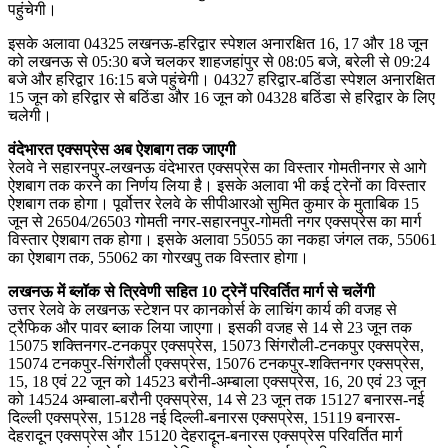
पहुंचेगी।
इसके अलावा 04325 लखनऊ-हरिद्वार स्पेशल अनारक्षित 16, 17 और 18 जून
को लखनऊ से 05:30 बजे चलकर शाहजहांपुर से 08:05 बजे, बरेली से 09:24
बजे और हरिद्वार 16:15 बजे पहुंचेगी। 04327 हरिद्वार-बठिंडा स्पेशल अनारक्षित
15 जून को हरिद्वार से बठिंडा और 16 जून को 04328 बठिंडा से हरिद्वार के लिए
चलेगी।
वंदेभारत एक्सप्रेस अब ऐशबाग तक जाएगी
रेलवे ने सहारनपुर-लखनऊ वंदेभारत एक्सप्रेस का विस्तार गोमतीनगर से आगे
ऐशबाग तक करने का निर्णय लिया है। इसके अलावा भी कई ट्रेनों का विस्तार
ऐशबाग तक होगा। पूर्वोत्तर रेलवे के सीपीआरओ सुमित कुमार के मुताबिक 15
जून से 26504/26503 गोमती नगर-सहारनपुर-गोमती नगर एक्सप्रेस का मार्ग
विस्तार ऐशबाग तक होगा। इसके अलावा 55055 का नकहा जंगल तक, 55061
का ऐशबाग तक, 55062 का गोरखपु तक विस्तार होगा।
लखनऊ में ब्लॉक से त्रिवेणी सहित 10 ट्रेनें परिवर्तित मार्ग से चलेंगी
उत्तर रेलवे के लखनऊ स्टेशन पर कानकोर्स के लाचिंग कार्य की वजह से
ट्रैफिक और पावर ब्लाक लिया जाएगा। इसकी वजह से 14 से 23 जून तक
15075 शक्तिनगर-टनकपुर एक्सप्रेस, 15073 सिंगरौली-टनकपुर एक्सप्रेस,
15074 टनकपुर-सिंगरौली एक्सप्रेस, 15076 टनकपुर-शक्तिनगर एक्सप्रेस,
15, 18 एवं 22 जून को 14523 बरौनी-अम्बाला एक्सप्रेस, 16, 20 एवं 23 जून
को 14524 अम्बाला-बरौनी एक्सप्रेस, 14 से 23 जून तक 15127 बनारस-नई
दिल्ली एक्सप्रेस, 15128 नई दिल्ली-बनारस एक्सप्रेस, 15119 बनारस-
देहरादून एक्सप्रेस और 15120 देहरादून-बनारस एक्सप्रेस परिवर्तित मार्ग