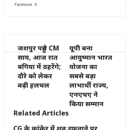
LinkedIn
WhatsApp
Share
Print
Facebook
X
via
Email
जशपुर पहुंचे CM
यूपी बना
साय, आज रात
आयुष्मान भारत
बगिया में ठहरेंगे;
योजना का
दौरे को लेकर
सबसे बड़ा
बढ़ी हलचल
लाभार्थी राज्य,
एनएचए ने
किया सम्मान
Related Articles
CG के कांकेर में शव दफनाने पर