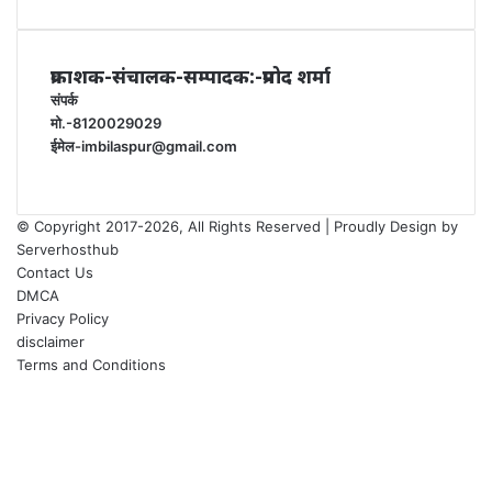
प्रकाशक-संचालक-सम्पादक:-प्रमोद शर्मा
संपर्क
मो.-8120029029
ईमेल-imbilaspur@gmail.com
© Copyright 2017-2026, All Rights Reserved | Proudly Design by
Serverhosthub
Contact Us
DMCA
Privacy Policy
disclaimer
Terms and Conditions
Facebook
X
YouTube
Instagram
Facebook
X
WhatsApp
Telegram
sarkariexam