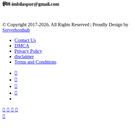
ईमेल-imbilaspur@gmail.com
© Copyright 2017-2026, All Rights Reserved | Proudly Design by
Serverhosthub
Contact Us
DMCA
Privacy Policy
disclaimer
Terms and Conditions
Facebook
X
YouTube
Instagram
sarkariexam
Facebook
X
WhatsApp
Telegram
Back
to
top
button