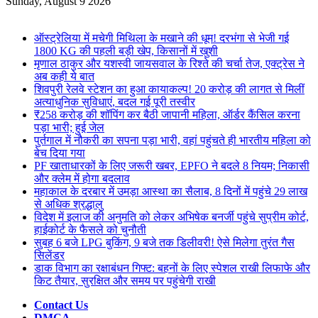
for
Sunday, August 9 2026
Breaking News
ऑस्ट्रेलिया में मचेगी मिथिला के मखाने की धूम! दरभंगा से भेजी गई
1800 KG की पहली बड़ी खेप, किसानों में खुशी
मृणाल ठाकुर और यशस्वी जायसवाल के रिश्ते की चर्चा तेज, एक्ट्रेस ने
अब कही ये बात
शिवपुरी रेलवे स्टेशन का हुआ कायाकल्प! 20 करोड़ की लागत से मिलीं
अत्याधुनिक सुविधाएं, बदल गई पूरी तस्वीर
₹258 करोड़ की शॉपिंग कर बैठी जापानी महिला, ऑर्डर कैंसिल करना
पड़ा भारी; हुई जेल
पुर्तगाल में नौकरी का सपना पड़ा भारी, वहां पहुंचते ही भारतीय महिला को
बेच दिया गया
PF खाताधारकों के लिए जरूरी खबर, EPFO ने बदले 8 नियम; निकासी
और क्लेम में होगा बदलाव
महाकाल के दरबार में उमड़ा आस्था का सैलाब, 8 दिनों में पहुंचे 29 लाख
से अधिक श्रद्धालु
विदेश में इलाज की अनुमति को लेकर अभिषेक बनर्जी पहुंचे सुप्रीम कोर्ट,
हाईकोर्ट के फैसले को चुनौती
सुबह 6 बजे LPG बुकिंग, 9 बजे तक डिलीवरी! ऐसे मिलेगा तुरंत गैस
सिलेंडर
डाक विभाग का रक्षाबंधन गिफ्ट: बहनों के लिए स्पेशल राखी लिफाफे और
किट तैयार, सुरक्षित और समय पर पहुंचेगी राखी
Contact Us
DMCA