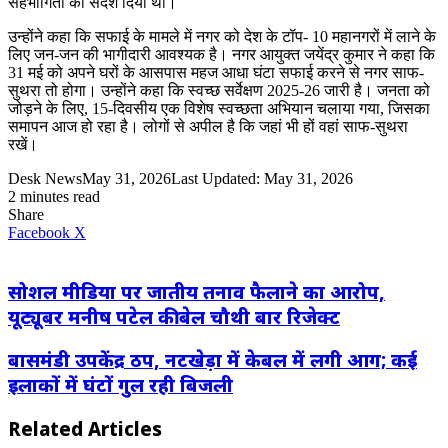
सहभागिता का संदेश दिया था।
उन्होंने कहा कि सफाई के मामले में नगर को देश के टॉप- 10 महानगरों में लाने के
लिए जन-जन की भागीदारी आवश्यक है। नगर आयुक्त जयेंद्र कुमार ने कहा कि
31 मई को अपने घरों के आसपास महज आधा घंटा सफाई करने से नगर साफ-
सुथरा तो होगा। उन्होंने कहा कि स्वच्छ सर्वेक्षण 2025-26 जारी है। जनता को
जोड़ने के लिए, 15-दिवसीय एक विशेष स्वच्छता अभियान चलाया गया, जिसका
समापन आज हो रहा है। लोगों से अपील है कि जहां भी हों वहां साफ-सुथरा
रखें।
Desk News
May 31, 2026
Last Updated: May 31, 2026
2 minutes read
Share
LinkedIn
WhatsApp
Share
Print
Facebook
X
via
Email
सोशल मीडिया पर जातीय तनाव फैलाने का आरोप,
यूट्यूबर मनीष पटेल की बेल चौथी बार रिजेक्ट
बासमंडी उपकेंद्र ठप, नटखेड़ा में केबल में लगी आग; कई
इलाकों में घंटों गुल रही बिजली
Related Articles