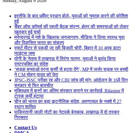
for
Sunday, August 9 2026
Breaking News
इस्तीफे के बाद धर्मेंद्र प्रधान बोले- युवाओं को गुमराह करने की कोशिश
हुई
चैंबर ऑफ कॉमर्स की पहली बैठक संपन्न, क्षेत्र की समस्याओं को लेकर
खुलकर हुई चर्चा
मनेन्द्रगढ़ में नशे के खिलाफ जनजागरण, मीडिया ने लिया स्वस्थ युवा
और विकसित भारत का संकल्प
स्मार्ट मीटर से पकड़ी जा रही बिजली चोरी, बिहार में 10 अरब डाटा
प्वाइंट्स जमा
योगी के नेतृत्व में लखनऊ में तिरंगा यात्रा, युवाओं ने बुलंद किया
राष्ट्रभक्ति का संदेश
‘सड़क बनवाओ वरना कुर्सी से हटवा देंगे’, MP में जर्जर सड़क पर बच्ची
ने CM मोहन यादव को घेरा
JPSC-JSSC परीक्षा रद्द और CBI जांच की मांग, आंदोलन के 16वें दिन
सरकार से फिर बातचीत
मुक्तिधाम में कुत्तों का अंतिम संस्कार कराने पर कार्रवाई, Bilaspur में
टास्क कर्मी हटाया
चीन को भारत का बड़ा कूटनीतिक संदेश, अरुणाचल के नक्शे में 27
स्थान शामिल
पाकिस्तानी जाली नोटों का नेटवर्क बेनकाब, लखनऊ में दो तस्कर
गिरफ्तार
Contact Us
DMCA