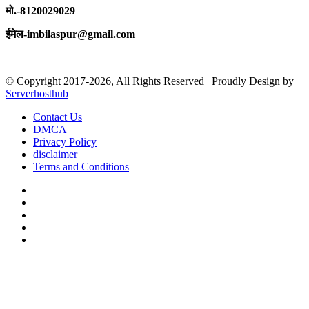
मो.-8120029029
ईमेल-imbilaspur@gmail.com
© Copyright 2017-2026, All Rights Reserved | Proudly Design by
Serverhosthub
Contact Us
DMCA
Privacy Policy
disclaimer
Terms and Conditions
Facebook
X
YouTube
Instagram
sarkariexam
Facebook
X
WhatsApp
Telegram
Back
to
top
button