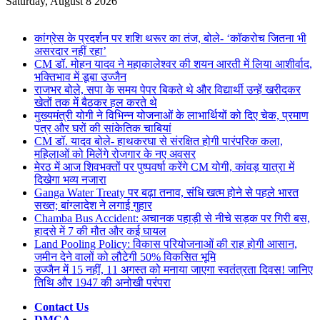
for
Saturday, August 8 2026
Breaking News
कांग्रेस के प्रदर्शन पर शशि थरूर का तंज, बोले- ‘कॉकरोच जितना भी
असरदार नहीं रहा’
CM डॉ. मोहन यादव ने महाकालेश्वर की शयन आरती में लिया आशीर्वाद,
भक्तिभाव में डूबा उज्जैन
राजभर बोले, सपा के समय पेपर बिकते थे और विद्यार्थी उन्हें खरीदकर
खेतों तक में बैठकर हल करते थे
मुख्यमंत्री योगी ने विभिन्न योजनाओं के लाभार्थियों को दिए चेक, प्रमाण
पत्र और घरों की सांकेतिक चाबियां
CM डॉ. यादव बोले- हाथकरघा से संरक्षित होगी पारंपरिक कला,
महिलाओं को मिलेंगे रोजगार के नए अवसर
मेरठ में आज शिवभक्तों पर पुष्पवर्षा करेंगे CM योगी, कांवड़ यात्रा में
दिखेगा भव्य नजारा
Ganga Water Treaty पर बढ़ा तनाव, संधि खत्म होने से पहले भारत
सख्त; बांग्लादेश ने लगाई गुहार
Chamba Bus Accident: अचानक पहाड़ी से नीचे सड़क पर गिरी बस,
हादसे में 7 की मौत और कई घायल
Land Pooling Policy: विकास परियोजनाओं की राह होगी आसान,
जमीन देने वालों को लौटेगी 50% विकसित भूमि
उज्जैन में 15 नहीं, 11 अगस्त को मनाया जाएगा स्वतंत्रता दिवस! जानिए
तिथि और 1947 की अनोखी परंपरा
Contact Us
DMCA