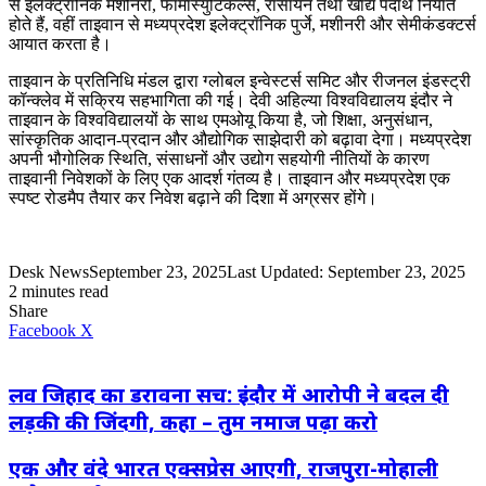
से इलेक्ट्रानिक मशीनरी, फार्मास्युटिकल्स, रासायन तथा खाद्य पदार्थ निर्यात
होते हैं, वहीं ताइवान से मध्यप्रदेश इलेक्ट्रॉनिक पुर्जे, मशीनरी और सेमीकंडक्टर्स
आयात करता है।
ताइवान के प्रतिनिधि मंडल द्वारा ग्लोबल इन्वेस्टर्स समिट और रीजनल इंडस्ट्री
कॉन्क्लेव में सक्रिय सहभागिता की गई। देवी अहिल्या विश्वविद्यालय इंदौर ने
ताइवान के विश्वविद्यालयों के साथ एमओयू किया है, जो शिक्षा, अनुसंधान,
सांस्कृतिक आदान-प्रदान और औद्योगिक साझेदारी को बढ़ावा देगा। मध्यप्रदेश
अपनी भौगोलिक स्थिति, संसाधनों और उद्योग सहयोगी नीतियों के कारण
ताइवानी निवेशकों के लिए एक आदर्श गंतव्य है। ताइवान और मध्यप्रदेश एक
स्पष्ट रोडमैप तैयार कर निवेश बढ़ाने की दिशा में अग्रसर होंगे।
Desk News
September 23, 2025
Last Updated: September 23, 2025
2 minutes read
Share
LinkedIn
WhatsApp
Share
Print
Facebook
X
via
Email
लव जिहाद का डरावना सच: इंदौर में आरोपी ने बदल दी
लड़की की जिंदगी, कहा – तुम नमाज पढ़ा करो
एक और वंदे भारत एक्सप्रेस आएगी, राजपुरा-मोहाली