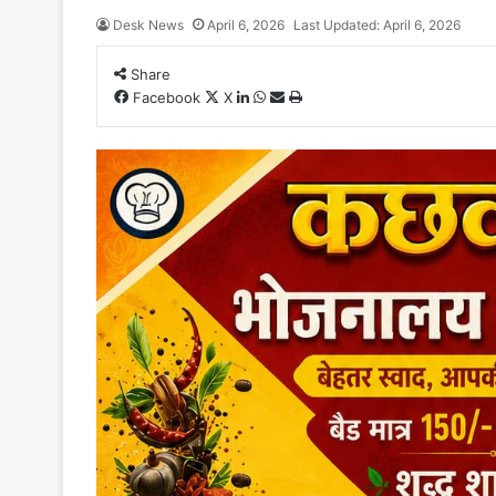
Desk News
April 6, 2026
Last Updated: April 6, 2026
Share
LinkedIn
WhatsApp
Share
Print
Facebook
X
via
Email