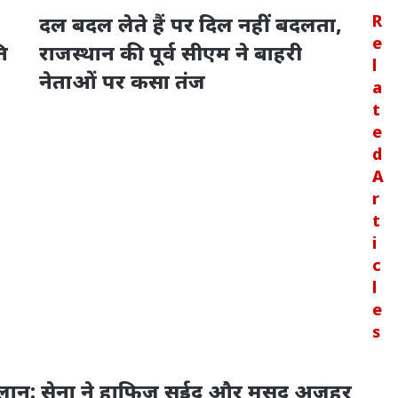
दल बदल लेते हैं पर दिल नहीं बदलता,
R
e
ि
राजस्थान की पूर्व सीएम ने बाहरी
l
नेताओं पर कसा तंज
a
t
e
d
A
r
t
i
c
l
e
s
 ऐलान: सेना ने हाफिज सईद और मसूद अजहर