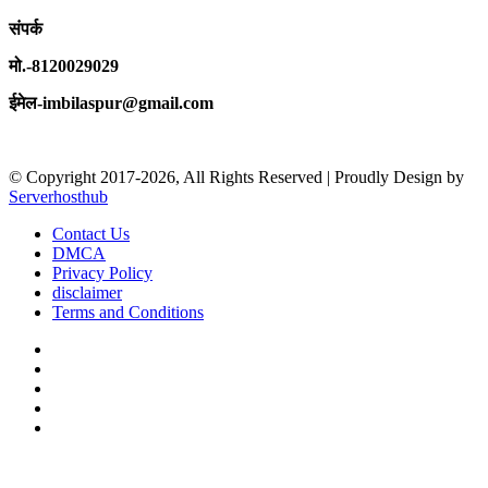
संपर्क
मो.-8120029029
ईमेल-imbilaspur@gmail.com
© Copyright 2017-2026, All Rights Reserved | Proudly Design by
Serverhosthub
Contact Us
DMCA
Privacy Policy
disclaimer
Terms and Conditions
Facebook
X
YouTube
Instagram
sarkariexam
Facebook
X
WhatsApp
Telegram
Back
to