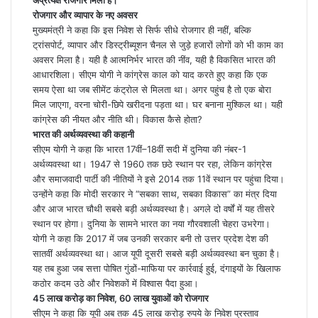
अप्रत्यक्ष रोजगार मिला है।
रोजगार और व्यापार के नए अवसर
मुख्यमंत्री ने कहा कि इस निवेश से सिर्फ सीधे रोजगार ही नहीं, बल्कि
ट्रांसपोर्ट, व्यापार और डिस्ट्रीब्यूशन चैनल से जुड़े हजारों लोगों को भी काम का
अवसर मिला है। यही है आत्मनिर्भर भारत की नींव, यही है विकसित भारत की
आधारशिला। सीएम योगी ने कांग्रेस काल को याद करते हुए कहा कि एक
समय ऐसा था जब सीमेंट कंट्रोल से मिलता था। अगर पहुंच है तो एक बोरा
मिल जाएगा, वरना चोरी-छिपे खरीदना पड़ता था। घर बनाना मुश्किल था। यही
कांग्रेस की नीयत और नीति थी। विकास कैसे होता?
भारत की अर्थव्यवस्था की कहानी
सीएम योगी ने कहा कि भारत 17वीं–18वीं सदी में दुनिया की नंबर-1
अर्थव्यवस्था था। 1947 से 1960 तक छठे स्थान पर रहा, लेकिन कांग्रेस
और समाजवादी पार्टी की नीतियों ने इसे 2014 तक 11वें स्थान पर पहुंचा दिया।
उन्होंने कहा कि मोदी सरकार ने “सबका साथ, सबका विकास” का मंत्र दिया
और आज भारत चौथी सबसे बड़ी अर्थव्यवस्था है। अगले दो वर्षों में यह तीसरे
स्थान पर होगा। दुनिया के सामने भारत का नया गौरवशाली चेहरा उभरेगा।
योगी ने कहा कि 2017 में जब उनकी सरकार बनी तो उत्तर प्रदेश देश की
सातवीं अर्थव्यवस्था था। आज यूपी दूसरी सबसे बड़ी अर्थव्यवस्था बन चुका है।
यह तब हुआ जब सत्ता पोषित गुंडों-माफिया पर कार्रवाई हुई, दंगाइयों के खिलाफ
कठोर कदम उठे और निवेशकों में विश्वास पैदा हुआ।
45 लाख करोड़ का निवेश, 60 लाख युवाओं को रोजगार
सीएम ने कहा कि यूपी अब तक 45 लाख करोड़ रुपये के निवेश प्रस्ताव