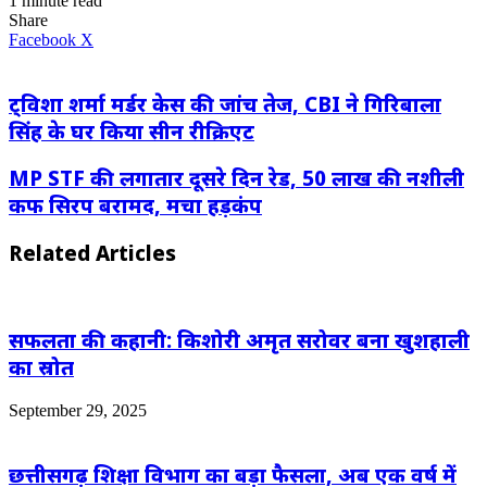
1 minute read
Share
LinkedIn
WhatsApp
Share
Print
Facebook
X
via
Email
ट्विशा शर्मा मर्डर केस की जांच तेज, CBI ने गिरिबाला
सिंह के घर किया सीन रीक्रिएट
MP STF की लगातार दूसरे दिन रेड, 50 लाख की नशीली
कफ सिरप बरामद, मचा हड़कंप
Related Articles
सफलता की कहानी: किशोरी अमृत सरोवर बना खुशहाली
का स्रोत
September 29, 2025
छत्तीसगढ़ शिक्षा विभाग का बड़ा फैसला, अब एक वर्ष में