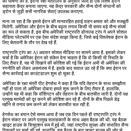
की घोषणा की है. ईरानी रक्षा मंत्रालय के अनुसार जल्द ही एक विशेष ड्रोन
सहायता केंद्र बनाया जाएगा. यह केंद्र सरकारी और सैन्य दोनों संगठनों को
ड्रोन से जुड़ी सभी नागरिक सेवाएं उपलब्ध कराएगा.
माना जा रहा है कि इससे ईरान की मानवरहित हवाई वाहन क्षमता को और मजबूती
मिलेगी. अमेरिका और ईरान के बीच बढ़ता तनाव किसी भी समय बड़े सैन्य संघर्ष
का रूप ले सकता है. इस बीच अमेरिकी राष्ट्रपति डोनाल्ड ट्रंप ने अपने सोशल
मीडिया प्लेटफॉर्म पर एक ऐसा संदेश साझा किया है, जिसे कई विश्लेषक ईरान के
लिए चेतावनी के तौर पर देख रहे हैं.
राष्ट्रपति ट्रंप का AI अवतार सोशल मीडिया पर सामने आया है. इसको लेकर
चर्चा है कि अमेरिका ईरान को संकेत देना चाहता है कि वो किसी भी स्थिति के
लिए तैयार है. यह भी दिखाने की कोशिश की गई कि ईरान अभी भी अमेरिका की
रणनीति को लेकर असमंजस में है. इसके बाद सवाल उठ रहे हैं कि क्या ईरान पर
सैन्य कार्रवाई का काउंटडाउन शुरू हो चुका है.
अमेरिका के रक्षा मंत्री पीट हेगसेथ ने कहा है कि यदि तेहरान के साथ समझौता
नहीं हो पाता तो अमेरिका दोबारा हमले शुरू करने के लिए तैयार है. हालांकि,
उन्होंने यह भी कहा कि वॉशिंगटन और तेहरान के बीच बातचीत जारी है. दोनों पक्ष
प्रमुख मतभेदों को दूर करने की कोशिश कर रहे हैं. दोनों के बीच पिछले डेढ़
महीने से तनाव कम करने को लेकर बातचीत चल रही है.
हेगसेथ का बयान ऐसे समय आया है जब एक दिन पहले ही राष्ट्रपति ट्रंप ने
ईरान संकट पर अपने प्रमुख सलाहकारों के साथ अहम बैठक की थी. यह बैठक
व्हाइट हाउस के सिचुएशन रूम में हुई थी, जहां राष्ट्रीय सुरक्षा और संभावित सैन्य
विकल्पों पर चर्चा की गई. हालांकि, इस बैठक के बाद व्हाइट हाउस की ओर से