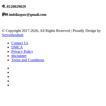
मो.-8120029029
ईमेल-imbilaspur@gmail.com
© Copyright 2017-2026, All Rights Reserved | Proudly Design by
Serverhosthub
Contact Us
DMCA
Privacy Policy
disclaimer
Terms and Conditions
Facebook
X
YouTube
Instagram
sarkariexam
Facebook
X
WhatsApp
Telegram
Back
to
top
button