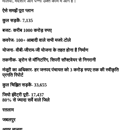
मालवा, मंदसौर और पन्ना उक्त काम में आगे है।
ऐसे समझें पूरा प्लान
कुल सड़कें- 7,135
बजट- करीब 1000 करोड़ रुपए
कवरेज- 100+ आबादी वाले सभी मजरे-टोले
योजना- वीबी-जीराम-जी योजना के तहत होना है निर्माण
तकनीक- ड्रोन से मॉनिटरिंग, सिपरी सॉफ्टवेयर से निगरानी
मंजूरी का अधिकार- हर जनपद पंचायत को 3 करोड़ रुपए तक की स्वीकृति
प्रगति रिपोर्ट
कुल चिह्नित सड़कें- 33,655
जियो इंवेंट्री पूरी- 17,437
80% से ज्यादा सर्वे वाले जिले
रतलाम
जबलपुर
आगर-मालवा