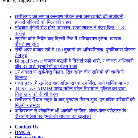
for
Friday, August 7 2026
Breaking News
छत्तीसगढ़ का समाज कल्याण मॉडल बना जरूरतमंदों की संजीवनी,
हजारों परिवारों को मिल रही राहत
नांदघाट-मुंगेली रोड होगा फोरलेन, राज्य शासन ने मंजूर किए 21.81
करोड़
सुप्रीम कोर्ट निर्देश बाद दिल्ली रिज में अतिक्रमण हटेगा, व्यापक
पौधरोपण होगा
रांची अपर बाजार सर्वे में 180 दुकानों पर अनियमितता, पुनर्विकास योजना
तेज हुई
Bhopal News: राजस्व वसूली में ढिलाई पड़ी भारी, 7 जोनल अधिकारी
और 31 वार्ड प्रभारियों का वेतन रुका
17 अगस्त से सूर्य-केतु मिलन, सिंह समेत तीन राशियों की चमकेगी
किस्मत
गरुड़ पुराण में सूर्यास्त बाद अंतिम संस्कार वर्जित, जानें धार्मिक मान्यता
TCS Case: AIMIM पार्षद मतीन पटेल गिरफ्तार, पुलिस का दावा-
निदा खान को दी थी शरण
छत्तीसगढ़ में बाढ़ राहत के बाद पुनर्वास मिशन शुरू, प्रभावित परिवारों को
मिलेगी नई मदद
पाकिस्तान से संचालित थी आतंकी साजिश, जंतर-मंतर प्रोटेस्ट के
दौरान पुलिस पर हमले की योजना का खुलासा
Contact Us
DMCA
Privacy Policy