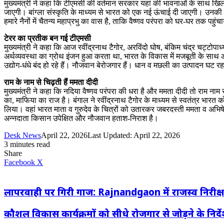
मुख्यमंत्री ने कहा कि टीएमसी की वर्तमान सरकार यहां की भावनाओं के साथ खिलव
जाएगी। बांग्ला संस्कृति के माध्यम से भारत को एक नई ऊंचाई दी जाएगी। उनकी एक
हमारे नैनों में चैतन्य महाप्रभु का वास है, ताकि वैष्णव परंपरा को घर-घर तक पहु
टेरर का प्रतीक बन गई टीएमसी
मुख्यमंत्री ने कहा कि आज रवींद्रनाथ टैगोर, अरविंदो घोष, बंकिम चंद्र चट्टोपा
अर्थव्यवस्था का ग्रोथ इंजन हुआ करता था, भारत के विकास में मजबूती के साथ आ
उद्योग-धंधे बंद हो रहे हैं। नौजवान बेरोजगार हैं। धान व मछली का उत्पादन घ
राम के नाम से चिढ़ती हैं ममता दीदी
मुख्यमंत्री ने कहा कि नदिया वैष्णव परंपरा की धरा है और ममता दीदी तो राम नाम से चि
का, माफिया का राज है। बंगाल ने रवींद्रनाथ टैगोर के माध्यम से स्वतंत्र भारत को 
लिया। वहां भारत माता व गुरुदेव के चित्रों को उतारकर जबरदस्ती ममता व अभिष
अन्नदाता किसान उपेक्षित और नौजवान हताश-निराश है।
Desk News
April 22, 2026
Last Updated: April 22, 2026
3 minutes read
Share
LinkedIn
WhatsApp
Share
Print
Facebook
X
via
Email
लापरवाही पर गिरी गाज: Rajnandgaon में राजस्व निरीक्
कौशल विकास कार्यक्रमों को सीधे रोजगार से जोड़ने के निर