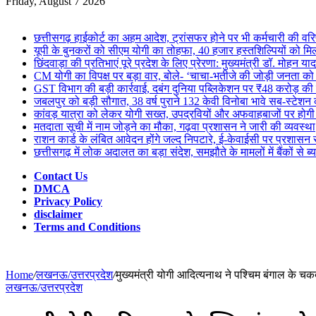
for
Friday, August 7 2026
Breaking News
छत्तीसगढ़ हाईकोर्ट का अहम आदेश, ट्रांसफर होने पर भी कर्मचारी की वरि
यूपी के बुनकरों को सीएम योगी का तोहफा, 40 हजार हस्तशिल्पियों को म
छिंदवाड़ा की प्रतिभाएं पूरे प्रदेश के लिए प्रेरणा: मुख्यमंत्री डॉ. मोहन या
CM योगी का विपक्ष पर बड़ा वार, बोले- ‘चाचा-भतीजे की जोड़ी जनता क
GST विभाग की बड़ी कार्रवाई, दबंग दुनिया पब्लिकेशन पर ₹48 करोड़ की रि
जबलपुर को बड़ी सौगात, 38 वर्ष पुराने 132 केवी विनोबा भावे सब-स्टेशन 
कांवड़ यात्रा को लेकर योगी सख्त, उपद्रवियों और अफवाहबाजों पर होगी 
मतदाता सूची में नाम जोड़ने का मौका, गढ़वा प्रशासन ने जारी की व्यवस्था
राशन कार्ड के लंबित आवेदन होंगे जल्द निपटारे, ई-केवाईसी पर प्रशासन
छत्तीसगढ़ में लोक अदालत का बड़ा संदेश, समझौते के मामलों में बैंकों से 
Contact Us
DMCA
Privacy Policy
disclaimer
Terms and Conditions
Home
/
लखनऊ/उत्तरप्रदेश
/
मुख्यमंत्री योगी आदित्यनाथ ने पश्चिम बंगाल के चकदह
लखनऊ/उत्तरप्रदेश