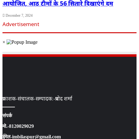
आयोजित, आठ टीमों के 56 सितारे दिखाएंगे दम
December 7, 2024
Advertisement
×
प्रकाशक-संचालक-सम्पादक:-प्रमोद शर्मा
संपर्क
मो.-8120029029
ईमेल-imbilaspur@gmail.com