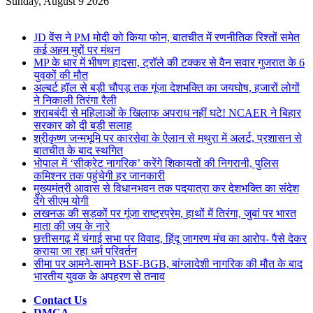
for
Sunday, August 9 2026
Breaking News
JD वेंस ने PM मोदी को किया फोन, बातचीत में रणनीतिक रिश्तों समेत
कई अहम मुद्दों पर मंथन
MP के धार में भीषण हादसा, ट्रॉले की टक्कर से वैन सवार गुजरात के 6
युवकों की मौत
अल्बर्ट हॉल से बड़ी चौपड़ तक गूंजा देशभक्ति का जयघोष, हजारों लोगों
ने निकाली तिरंगा रैली
शराबबंदी से महिलाओं के खिलाफ अपराध नहीं घटे! NCAER ने बिहार
सरकार को दी बड़ी सलाह
श्रीकृष्ण जन्मभूमि पर कारसेवा के ऐलान से मथुरा में अलर्ट, प्रशासन से
बातचीत के बाद स्थगित
भोपाल में ‘सीक्रेट नागरिक’ करेंगे शिकायतों की निगरानी, पुलिस
कमिश्नर तक पहुंचेगी हर जानकारी
मुख्यमंत्री आवास से विधानभवन तक पदयात्रा कर देशभक्ति का संदेश
देंगे सीएम योगी
लखनऊ की सड़कों पर गूंजा राष्ट्रप्रेम, हाथों में तिरंगा, जुबां पर भारत
माता की जय के नारे
छत्तीसगढ़ में चंगाई सभा पर विवाद, हिंदू जागरण मंच का आरोप- पैसे देकर
कराया जा रहा धर्म परिवर्तन
सीमा पर आमने-सामने BSF-BGB, बांग्लादेशी नागरिक की मौत के बाद
भारतीय युवक के अपहरण से तनाव
Contact Us
DMCA