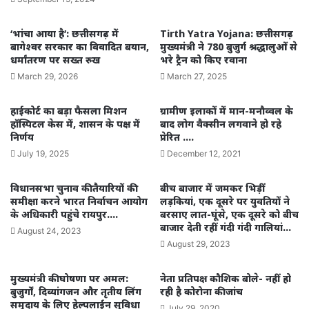
‘भांचा आया है’: छत्तीसगढ़ में
Tirth Yatra Yojana: छत्तीसगढ़
बागेश्वर सरकार का विवादित बयान,
मुख्यमंत्री ने 780 बुजुर्ग श्रद्धालुओं से
धर्मांतरण पर सख्त रुख
भरे ट्रैन को किए रवाना
March 29, 2026
March 27, 2025
हाईकोर्ट का बड़ा फैसला मिशन
ग्रामीण इलाकों में मान-मनौव्वल के
हॉस्पिटल केस में, शासन के पक्ष में
बाद लोग वैक्सीन लगवाने हो रहे
निर्णय
प्रेरित ….
July 19, 2025
December 12, 2021
विधानसभा चुनाव की तैयारियों की
बीच बाजार में जमकर भिड़ीं
समीक्षा करने भारत निर्वाचन आयोग
लड़कियां, एक दूसरे पर युवतियों ने
के अधिकारी पहुंचे रायपुर….
बरसाए लात-घूंसे, एक दूसरे को बीच
बाजार देती रहीं गंदी गंदी गालियां…
August 24, 2023
August 29, 2023
मुख्यमंत्री की घोषणा पर अमल:
नेता प्रतिपक्ष कौशिक बोले- नहीं हो
बुजुर्गों, दिव्यांगजन और तृतीय लिंग
रही है कोरोना की जांच
समुदाय के लिए हेल्पलाईन सुविधा
July 29, 2020