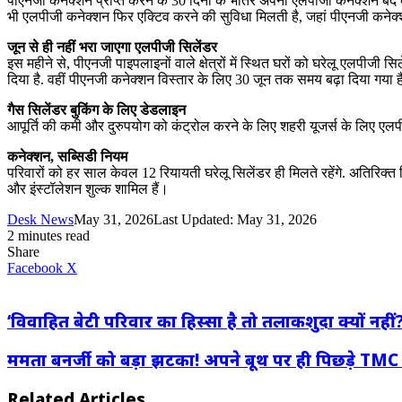
पीएनजी कनेक्‍शन प्राप्‍त करने के 30 दिनों के भीतर अपना एलपीजी कनेक्‍शन बंद
भी एलपीजी कनेक्‍शन फिर एक्टिव करने की सुविधा मिलती है, जहां पीएनजी कनेक्‍
जून से ही नहीं भरा जाएगा एलपीजी सिलेंडर
इस महीने से, पीएनजी पाइपलाइनों वाले क्षेत्रों में स्थित घरों को घरेलू एलपी
दिया है. वहीं पीएनजी कनेक्‍शन विस्‍तार के लिए 30 जून तक समय बढ़ा दिया गया 
गैस सिलेंडर बुकिंग के लिए डेडलाइन
आपूर्ति की कमी और दुरुपयोग को कंट्रोल करने के लिए शहरी यूजर्स के लिए ए
कनेक्शन, सब्सिडी नियम
परिवारों को हर साल केवल 12 रियायती घरेलू सिलेंडर ही मिलते रहेंगे. अतिरिक्त स
और इंस्टॉलेशन शुल्क शामिल हैं।
Desk News
May 31, 2026
Last Updated: May 31, 2026
2 minutes read
Share
LinkedIn
WhatsApp
Share
Print
Facebook
X
via
Email
‘विवाहित बेटी परिवार का हिस्सा है तो तलाकशुदा क्यों नहीं
ममता बनर्जी को बड़ा झटका! अपने बूथ पर ही पिछड़े TMC न
Related Articles