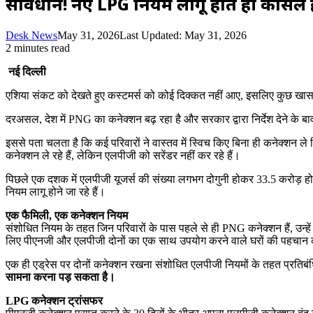
सावधान! नए LPG नियम लागू होते ही कैंसिल
Desk News
May 31, 2026
Last Updated: May 31, 2026
2 minutes read
नई दिल्‍ली
एशिया संकट को देखते हुए कस्‍टमर्स को कोई दिक्‍कत नहीं आए, इसलिए कुछ खास
दरअसल, देश में PNG का कनेक्‍शन बढ़ रहा है और सरकार द्वारा निर्देश देने क
इससे पता चलता है कि कई परिवारों ने वास्‍तव में स्विच किए बिना ही कनेक्‍शन
कनेक्‍शन ले रहे हैं, लेकिन एलपीजी को सरेंडर नहीं कर रहे हैं।
पिछले एक दशक में एलपीजी यूजर्स की संख्या लगभग दोगुनी होकर 33.5 करोड़ हो गई
नियम लागू होने जा रहे हैं।
एक फैमिली, एक कनेक्‍शन नियम
संशोधित नियम के तहत जिन परिवारों के पास पहले से ही PNG कनेक्‍शन हैं, उन्‍हे
लिए पीएनजी और एलपीजी दोनों का एक साथ उपयोग करने वाले घरों की पहचान 
एक ही एड्रेस पर दोनों कनेक्‍शन रखना संशोधित एलपीजी नियमों के तहत प्रतिबंध
सामना करना पड़ सकता है।
LPG कनेक्‍शन ट्रांसफर