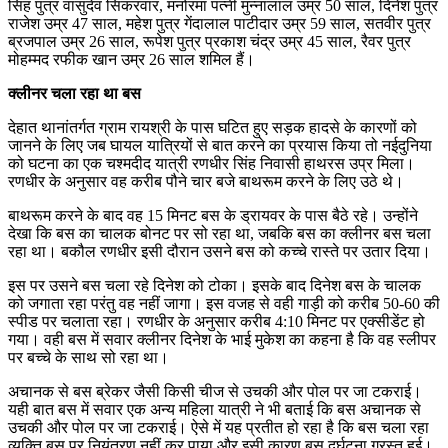
सिंह पुत्र वासुदेव सिकरवार, मनोरमा पत्नी मुन्नालाल उम्र 50 साल, दिनेश पुत्र
राजेश उम्र 47 साल, महेश पुत्र गेंदालाल पाटीदार उम्र 59 साल, सतवीर पुत्र
ब्रजपाल उम्र 26 साल, रूपेश पुत्र प्रकाश चंद्र उम्र 45 साल, रैवर पुत्र
मोहम्मद रफीक खान उम्र 26 साल शमिल हैं।
क्लीनर चला रहा था बस
देहात थानांतर्गत ग्राम रायश्री के पास घटित हुए सड़क हादसे के कारणों को
जानने के लिए जब घायल यात्रियों से बात करने का प्रयास किया तो नईदुनिया
को घटना का एक चश्मदीद यात्री रणधीर सिंह निवासी हाथरस उप्र मिला।
रणधीर के अनुसार वह करीब पौने चार बजे बाथरूम करने के लिए उठे थे।
बाथरूम करने के बाद वह 15 मिनट बस के ड्रायवर के पास बैठे रहे। उन्होंने
देखा कि बस का चालक बोनट पर सो रहा था, जबकि बस का क्लीनर बस चला
रहा था। बकौल रणधीर इसी दौरान उसने बस को कच्चे रास्ते पर उतार दिया।
इस पर उसने बस चला रहे दिनेश को टोका। इसके बाद दिनेश बस के चालक
को जगाता रहा परंतु वह नहीं जागा। इस वजह से वही गाड़ी को करीब 50-60 की
स्पीड पर चलाता रहा। रणधीर के अनुसार करीब 4:10 मिनट पर एक्सीडेंट हो
गया। वही बस में सवार क्लीनर दिनेश के भाई मुकेश का कहना है कि वह स्लीपर
पर बच्चे के साथ सो रहा था।
अचानक से बस ब्रेकर जैसी किसी चीज से उचकी और पोल पर जा टकराई।
यही बात बस में सवार एक अन्य महिला यात्री ने भी बताई कि बस अचानक से
उचकी और पोल पर जा टकराई। ऐसे में यह प्रतीत हो रहा है कि बस चला रहा
व्यक्ति बस पर नियंत्रण नहीं कर पाया और इसी कारण बस दुर्घटना ग्रस्त हुई।