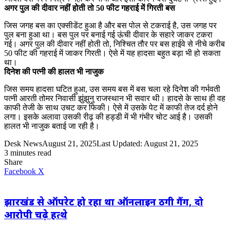
अगर पुल की दीवार नहीं होती तो 50 फीट गहराई में गिरती बस
जिस जगह बस का एक्सीडेंट हुआ है और बस पोल से टकराई है, उस जगह पर
पुल बना हुआ था। बस पुल पर बनाई गई ऊंची दीवार के सहारे जाकर टकरा
गई। अगर पुल की दीवार नहीं होती तो, निश्चित तौर पर बस हाईवे से नीचे करीब
50 फीट की गहराई में जाकर गिरती। ऐसे में यह हादसा बहुत बड़ा भी हो सकता
था।
दिनेश की पत्नी की हालत भी नाजुक
जिस समय हादसा घटित हुआ, उस समय बस में बस चला रहे दिनेश की गर्भवती
पत्नी आरती तोमर निवासी झुंझुनु राजस्थान भी सवार थी। हादसे के साथ ही वह
काफी तेजी के साथ उचट कर फिकी। ऐसे में उसके पेट में काफी तेज दर्द होने
लगा। इसके अलावा उसकी रीढ़ की हड्डी में भी गंभीर चोट आई है। उसकी
हालत भी नाजुक बताई जा रही है।
Desk News
August 21, 2025
Last Updated: August 21, 2025
3 minutes read
Share
LinkedIn
WhatsApp
Share
Print
Facebook
X
via
Email
झारखंड से ऑपरेट हो रहा था ऑनलाइन ठगी गैंग, दो
आरोपी चढ़े हत्थे