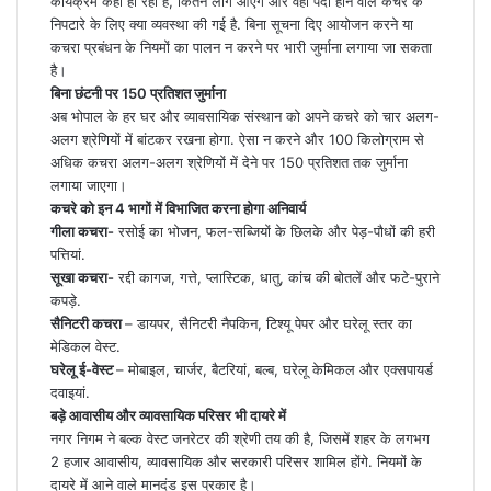
कार्यक्रम कहां हो रहा है, कितने लोग आएंगे और वहां पैदा होने वाले कचरे के
निपटारे के लिए क्या व्यवस्था की गई है. बिना सूचना दिए आयोजन करने या
कचरा प्रबंधन के नियमों का पालन न करने पर भारी जुर्माना लगाया जा सकता
है।
बिना छंटनी पर 150 प्रतिशत जुर्माना
​अब भोपाल के हर घर और व्यावसायिक संस्थान को अपने कचरे को चार अलग-
अलग श्रेणियों में बांटकर रखना होगा. ऐसा न करने और 100 किलोग्राम से
अधिक कचरा अलग-अलग श्रेणियों में देने पर 150 प्रतिशत तक जुर्माना
लगाया जाएगा।
कचरे को इन 4 भागों में विभाजित करना होगा अनिवार्य
​गीला कचरा-
रसोई का भोजन, फल-सब्जियों के छिलके और पेड़-पौधों की हरी
पत्तियां.
​सूखा कचरा-
रद्दी कागज, गत्ते, प्लास्टिक, धातु, कांच की बोतलें और फटे-पुराने
कपड़े.
​सैनिटरी कचरा
– डायपर, सैनिटरी नैपकिन, टिश्यू पेपर और घरेलू स्तर का
मेडिकल वेस्ट.
​घरेलू ई-वेस्ट
– मोबाइल, चार्जर, बैटरियां, बल्ब, घरेलू केमिकल और एक्सपायर्ड
दवाइयां.
​बड़े आवासीय और व्यावसायिक परिसर भी दायरे में
नगर ​निगम ने बल्क वेस्ट जनरेटर की श्रेणी तय की है, जिसमें शहर के लगभग
2 हजार आवासीय, व्यावसायिक और सरकारी परिसर शामिल होंगे. नियमों के
दायरे में आने वाले मानदंड इस प्रकार है।