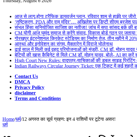
for
Thursday, August 6 2026
Breaking News
आज से लागू होगा ट्रैफिक डायवर्जन प्लान, रविवार शाम से हाईवे पर जीरो
‘तुष्टिकरण, PDA और राम मंदिर’… अखिलेश पर डिप्टी सीएम ब्रजेश पा
संभल हिंसा सुनियोजित साजिश का नतीजा! जांच में सपा सांसद बर्क की बड
CM योगी आज घुमंतू समाज से करेंगे संवाद, विकास बोर्ड गठन पर जताय
गोरखपुर इंटरनेशनल क्रिकेट स्टेडियम का निर्माण तेज, तीन महीने में 2
आस्था और इनोवेशन का संगम, मैक्लारेन में विराजे भोलेनाथ
ढाई साल में मिली कई वृहद परियोजनाओं को मंजूरी, CM डॉ. मोहन यादव न
बेटियों की खास कैबिनेट से मिले CM डॉ. मोहन यादव, बोले- AI का करें 
High Court New Rules: वादपत्र-याचिकाओं की डबल साइड प्रिंटिंग अनिवा
Indian Railways Circular Journey Ticket: एक टिकट में कई शहरों की 
Contact Us
DMCA
Privacy Policy
disclaimer
Terms and Conditions
Home
/
धर्म
/
12 अगस्त का सूर्य ग्रहण: इन 4 राशियों पर टूटेगा असर!
धर्म