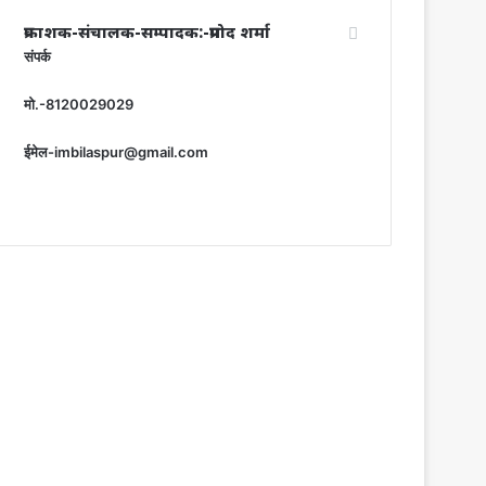
प्रकाशक-संचालक-सम्पादक:-प्रमोद शर्मा
संपर्क
मो.-8120029029
ईमेल-imbilaspur@gmail.com