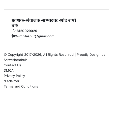
प्रकाशक-संचालक-सम्पादक:-प्रमोद शर्मा
संपर्क
मो.-8120029029
ईमेल-imbilaspur@gmail.com
© Copyright 2017-2026, All Rights Reserved | Proudly Design by
Serverhosthub
Contact Us
DMCA
Privacy Policy
disclaimer
Terms and Conditions
Facebook
X
YouTube
Instagram
Facebook
X
WhatsApp
Telegram
sarkariexam