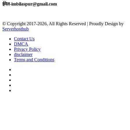
ईमेल-imbilaspur@gmail.com
© Copyright 2017-2026, All Rights Reserved | Proudly Design by
Serverhosthub
Contact Us
DMCA
Privacy Policy
disclaimer
Terms and Conditions
Facebook
X
YouTube
Instagram
sarkariexam
Facebook
X
WhatsApp
Telegram
Back
to
top
button