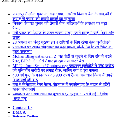
for
Saturday, August 8 2026
Breaking News
जबलपुर में लोकायुक्त का बड़ा छापा, ग्रामीण विकास बैंक के बाबू की 6
करोड़ से ज्यादा की काली कमाई का खुलासा
निकाय-पंचायत चुनाव की तैयारी तेज, महिलाओं के आरक्षण पर बड़ा
फैसला
मनी प्लांट को फ्रिज के ऊपर रखना अशुभ, जानें वास्तु में सही दिशा और
उपाय
28 अगस्त का चंद्र ग्रहण इन 4 राशियों के लिए रहेगा बेहद चुनौतीपूर्ण
पन्नालाल पर अजय चंद्राकर का बड़ा हमला, बोले- ‘धर्मांतरण रैकेट का
मुख्य सरगना’
Mohan Bhagwat & Gen-Z: नई पीढ़ी से जुड़ने के लिए संघ ने बदले
पैंतरे, BJP के लिए ऐसे तैयार हो रहा नया वोटर बेस
MP Uniform Scam / Controversy: जबलपुर हाईकोर्ट ने 350 करोड़
की यूनिफॉर्म खरीदी पर लगाई रोक, जानिए क्या है पूरा मामला
400 वर्ग फुट के मकान पर 45,900 रुपये टैक्स, समाधान दिवस में उमड़ी
शिकायतों की बाढ़
गया में मैग्नेटाइट-रेयर मेटल, रोहतास में ग्लूकोनाइट के भंडार से बढ़ेंगी
खनन संभावनाएं
रक्षाबंधन पर लगेगा साल का दूसरा चंद्र ग्रहण, भारत में नहीं दिखेगा
‘ब्लड मून’
Contact Us
DMCA
Privacy Policy