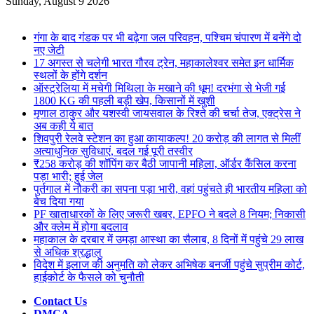
for
Sunday, August 9 2026
Breaking News
गंगा के बाद गंडक पर भी बढ़ेगा जल परिवहन, पश्चिम चंपारण में बनेंगे दो
नए जेटी
17 अगस्त से चलेगी भारत गौरव ट्रेन, महाकालेश्वर समेत इन धार्मिक
स्थलों के होंगे दर्शन
ऑस्ट्रेलिया में मचेगी मिथिला के मखाने की धूम! दरभंगा से भेजी गई
1800 KG की पहली बड़ी खेप, किसानों में खुशी
मृणाल ठाकुर और यशस्वी जायसवाल के रिश्ते की चर्चा तेज, एक्ट्रेस ने
अब कही ये बात
शिवपुरी रेलवे स्टेशन का हुआ कायाकल्प! 20 करोड़ की लागत से मिलीं
अत्याधुनिक सुविधाएं, बदल गई पूरी तस्वीर
₹258 करोड़ की शॉपिंग कर बैठी जापानी महिला, ऑर्डर कैंसिल करना
पड़ा भारी; हुई जेल
पुर्तगाल में नौकरी का सपना पड़ा भारी, वहां पहुंचते ही भारतीय महिला को
बेच दिया गया
PF खाताधारकों के लिए जरूरी खबर, EPFO ने बदले 8 नियम; निकासी
और क्लेम में होगा बदलाव
महाकाल के दरबार में उमड़ा आस्था का सैलाब, 8 दिनों में पहुंचे 29 लाख
से अधिक श्रद्धालु
विदेश में इलाज की अनुमति को लेकर अभिषेक बनर्जी पहुंचे सुप्रीम कोर्ट,
हाईकोर्ट के फैसले को चुनौती
Contact Us
DMCA