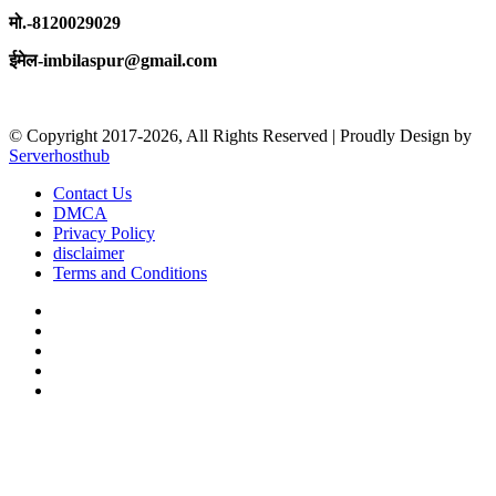
मो.-8120029029
ईमेल-imbilaspur@gmail.com
© Copyright 2017-2026, All Rights Reserved | Proudly Design by
Serverhosthub
Contact Us
DMCA
Privacy Policy
disclaimer
Terms and Conditions
Facebook
X
YouTube
Instagram
sarkariexam
Facebook
X
WhatsApp
Telegram
Back
to
top
button