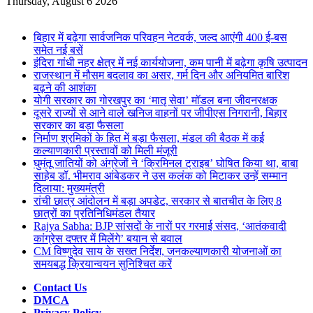
for
Thursday, August 6 2026
Breaking News
बिहार में बढ़ेगा सार्वजनिक परिवहन नेटवर्क, जल्द आएंगी 400 ई-बस
समेत नई बसें
इंदिरा गांधी नहर क्षेत्र में नई कार्ययोजना, कम पानी में बढ़ेगा कृषि उत्पादन
राजस्थान में मौसम बदलाव का असर, गर्म दिन और अनियमित बारिश
बढ़ने की आशंका
योगी सरकार का गोरखपुर का ‘मातृ सेवा’ मॉडल बना जीवनरक्षक
दूसरे राज्यों से आने वाले खनिज वाहनों पर जीपीएस निगरानी, बिहार
सरकार का बड़ा फैसला
निर्माण श्रमिकों के हित में बड़ा फैसला, मंडल की बैठक में कई
कल्याणकारी प्रस्तावों को मिली मंजूरी
घुमंतू जातियों को अंग्रेजों ने ‘क्रिमिनल ट्राइब’ घोषित किया था, बाबा
साहेब डॉ. भीमराव आंबेडकर ने उस कलंक को मिटाकर उन्हें सम्मान
दिलाया: मुख्यमंत्री
रांची छात्र आंदोलन में बड़ा अपडेट, सरकार से बातचीत के लिए 8
छात्रों का प्रतिनिधिमंडल तैयार
Rajya Sabha: BJP सांसदों के नारों पर गरमाई संसद, ‘आतंकवादी
कांग्रेस दफ्तर में मिलेंगे’ बयान से बवाल
CM विष्णुदेव साय के सख्त निर्देश, जनकल्याणकारी योजनाओं का
समयबद्ध क्रियान्वयन सुनिश्चित करें
Contact Us
DMCA
Privacy Policy