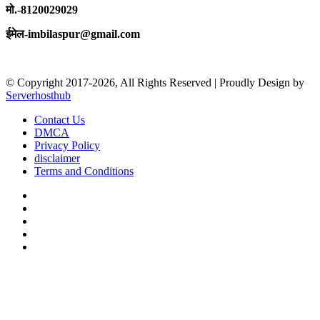
मो.-8120029029
ईमेल-imbilaspur@gmail.com
© Copyright 2017-2026, All Rights Reserved | Proudly Design by
Serverhosthub
Contact Us
DMCA
Privacy Policy
disclaimer
Terms and Conditions
Facebook
X
YouTube
Instagram
sarkariexam
Facebook
X
WhatsApp
Telegram
Back
to
top
button