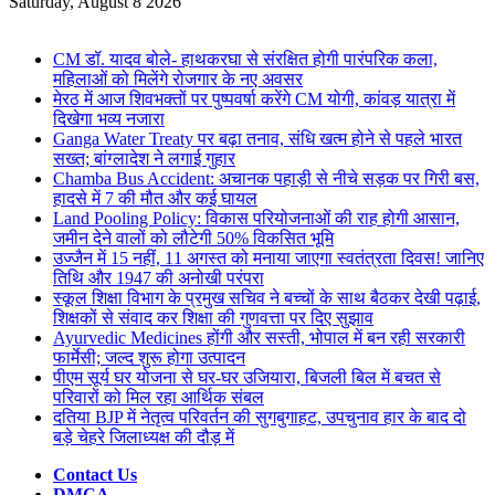
for
Saturday, August 8 2026
Breaking News
CM डॉ. यादव बोले- हाथकरघा से संरक्षित होगी पारंपरिक कला,
महिलाओं को मिलेंगे रोजगार के नए अवसर
मेरठ में आज शिवभक्तों पर पुष्पवर्षा करेंगे CM योगी, कांवड़ यात्रा में
दिखेगा भव्य नजारा
Ganga Water Treaty पर बढ़ा तनाव, संधि खत्म होने से पहले भारत
सख्त; बांग्लादेश ने लगाई गुहार
Chamba Bus Accident: अचानक पहाड़ी से नीचे सड़क पर गिरी बस,
हादसे में 7 की मौत और कई घायल
Land Pooling Policy: विकास परियोजनाओं की राह होगी आसान,
जमीन देने वालों को लौटेगी 50% विकसित भूमि
उज्जैन में 15 नहीं, 11 अगस्त को मनाया जाएगा स्वतंत्रता दिवस! जानिए
तिथि और 1947 की अनोखी परंपरा
स्कूल शिक्षा विभाग के प्रमुख सचिव ने बच्चों के साथ बैठकर देखी पढ़ाई,
शिक्षकों से संवाद कर शिक्षा की गुणवत्ता पर दिए सुझाव
Ayurvedic Medicines होंगी और सस्ती, भोपाल में बन रही सरकारी
फार्मेसी; जल्द शुरू होगा उत्पादन
पीएम सूर्य घर योजना से घर-घर उजियारा, बिजली बिल में बचत से
परिवारों को मिल रहा आर्थिक संबल
दतिया BJP में नेतृत्व परिवर्तन की सुगबुगाहट, उपचुनाव हार के बाद दो
बड़े चेहरे जिलाध्यक्ष की दौड़ में
Contact Us
DMCA