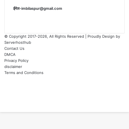
ईमेल-imbilaspur@gmail.com
© Copyright 2017-2026, All Rights Reserved | Proudly Design by
Serverhosthub
Contact Us
DMCA
Privacy Policy
disclaimer
Terms and Conditions
Facebook
X
YouTube
Instagram
Facebook
X
WhatsApp
Telegram
sarkariexam
Back
to
top
button