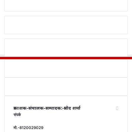
प्रकाशक-संचालक-सम्पादक:-प्रमोद शर्मा
संपर्क
मो.-8120029029