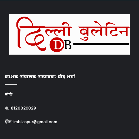
प्रकाशक-संचालक-सम्पादक:-प्रमोद शर्मा
संपर्क
मो.-8120029029
ईमेल-imbilaspur@gmail.com