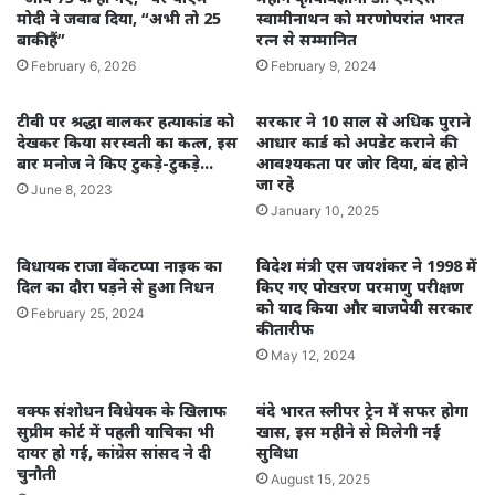
मोदी ने जवाब दिया, “अभी तो 25
स्वामीनाथन को मरणोपरांत भारत
बाकी हैं”
रत्न से सम्मानित
February 6, 2026
February 9, 2024
टीवी पर श्रद्धा वालकर हत्याकांड को
सरकार ने 10 साल से अधिक पुराने
देखकर किया सरस्वती का कत्ल, इस
आधार कार्ड को अपडेट कराने की
बार मनोज ने किए टुकड़े-टुकड़े…
आवश्यकता पर जोर दिया, बंद होने
जा रहे
June 8, 2023
January 10, 2025
विधायक राजा वेंकटप्पा नाइक का
विदेश मंत्री एस जयशंकर ने 1998 में
दिल का दौरा पड़ने से हुआ निधन
किए गए पोखरण परमाणु परीक्षण
को याद किया और वाजपेयी सरकार
February 25, 2024
की तारीफ
May 12, 2024
वक्फ संशोधन विधेयक के खिलाफ
वंदे भारत स्लीपर ट्रेन में सफर होगा
सुप्रीम कोर्ट में पहली याचिका भी
खास, इस महीने से मिलेगी नई
दायर हो गई, कांग्रेस सांसद ने दी
सुविधा
चुनौती
August 15, 2025