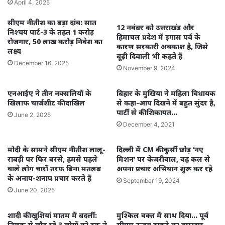
April 4, 2025
सीएम नीतीश का बड़ा दांव: सात
12 नवंबर को उत्तराखंड और
निश्चय पार्ट-3 के तहत 1 करोड़
हिमाचल प्रदेश में इगास पर्व के
रोजगार, 50 लाख करोड़ निवेश का
कारण सरकारी अवकाश है, जिसे
लक्ष्य
बूढ़ी दिवाली भी कहते हैं
December 16, 2025
November 9, 2024
एनआईए ने तीन नक्सलियों के
बिहार के मुखिया ने महिला विधायक
खिलाफ चार्जशीट की दाखिल
से कहा-आप दिखने में बहुत सुंदर है,
पार्टी से की शिकायत…
June 2, 2025
December 4, 2021
मोदी के सामने सीएम नीतीश लालू-
दिल्ली में CM की कुर्सी छोड़ ‘नए
राबड़ी पर फिर बरसे, हमसे पहले
मिशन’ पर केजरीवाल, वह कल से
वाले लोग चारों तरफ बिना मतलब
अपना प्रचार अभियान शुरू कर रहे
के अनाप-शनाप प्रचार करते हैं
September 19, 2024
June 20, 2025
शादी की खुशियां मातम में बदलीं:
मुश्किल वक्त में साथ दिया… पूर्व
तिलक से लौट रहे 3 लोगों को ट्रक ने
सीएम उद्धव ठाकरे का वफादार