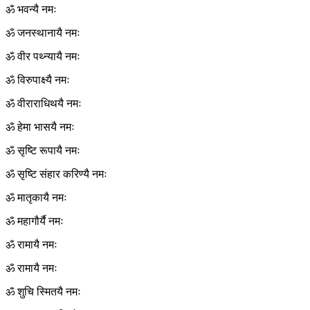
ॐ भवन्यै नमः
ॐ जनस्थानायै नमः
ॐ वीर पथ्न्यायै नमः
ॐ विरुपाक्ष्यै नमः
ॐ वीराराधिथयै नमः
ॐ हेमा भासयै नमः
ॐ सृष्टि रूपायै नमः
ॐ सृष्टि संहार करिण्यै नमः
ॐ मातृकायै नमः
ॐ महागौर्यै नमः
ॐ रामायै नमः
ॐ रामायै नमः
ॐ शुचि स्मितयै नमः