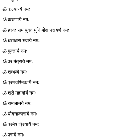
ॐ कल्याण्यै नमः
ॐ करुणायै नमः
ॐ हरवः समायुक्त मुनि मोक्ष परायणै नमः
ॐ धराधारा भवायै नमः
ॐ मुक्तायै नमः
ॐ वर मंत्रायै नमः
ॐ शम्भव्यै नमः
ॐ प्रणवथ्मिकायै नमः
ॐ श्री महागौर्यै नमः
ॐ रामजानयै नमः
ॐ यौवनाकारायै नमः
ॐ परमेष प्रियायै नमः
ॐ परायै नमः