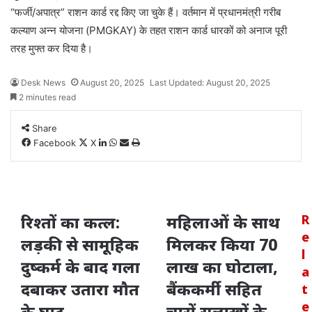
“फर्जी/अपात्र” राशन कार्ड रद्द किए जा चुके हैं। वर्तमान में प्रधानमंत्री गरीब
कल्याण अन्न योजना (PMGKAY) के तहत राशन कार्ड धारकों को अनाज पूरी
तरह मुफ्त कर दिया है।
Desk News
August 20, 2025
Last Updated: August 20, 2025
2 minutes read
Share
LinkedIn
WhatsApp
Share
Print
Facebook
X
via
Email
रिश्तों का कत्ल:
महिलाओं के साथ
R
e
लड़की से सामूहिक
मिलकर किया 70
l
दुष्कर्म के बाद गला
लाख का घोटाला,
a
दबाकर उतारा मौत
बैंककर्मी सहित
t
e
के घाट
चारों सलाखों के