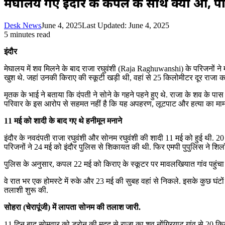
मेघालय गए इंदौर के कपल के साथ क्या हुआ, प
Desk News
June 4, 2025
Last Updated: June 4, 2025
5 minutes read
इंदौर
मेघालय में शव मिलने के बाद राजा रघुवंशी (Raja Raghuwanshi) के परिजनों ने 
खुश थे. जहां उनकी किराए की स्कूटी खड़ी थी, वहां से 25 किलोमीटर दूर राजा 
मृतक के भाई ने बताया कि दंपती ने सोने के गहने पहने हुए थे. राजा के शव के पा
परिवार के इस आरोप से सहमत नहीं है कि यह अपहरण, लूटपाट और हत्या का माम
11 मई को शादी के बाद गए थे हनीमून मनाने
इंदौर के नवदंपती राजा रघुवंशी और सोनम रघुवंशी की शादी 11 मई को हुई थी. 20 म
परिजनों ने 24 मई को इंदौर पुलिस से शिकायत की थी. फिर एमपी पुपुलिस ने शि
पुलिस के अनुसार, कपल 22 मई को किराए के स्कूटर पर मावलखियात गांव पहुंचा और व
वे रात भर एक होमस्टे में रुके और 23 मई की सुबह वहां से निकले. इसके कुछ घंट
तलाशी शुरू की.
सोहरा (चेरापूंजी) में लापता सोनम की तलाश जारी.
11 दिन बाद सोमवार को ड्रोन की मदद से राजा का शव नोंग्रियाट गांव से 20 कि