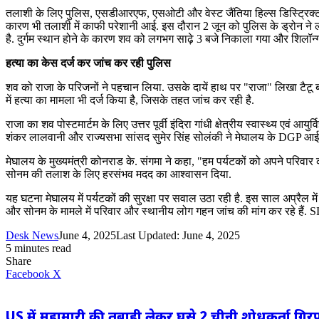
तलाशी के लिए पुलिस, एसडीआरएफ, एसओटी और वेस्ट जैंतिया हिल्स डिस्ट्रिक्
कारण भी तलाशी में काफी परेशानी आई. इस दौरान 2 जून को पुलिस के ड्रोन ने लग
है. दुर्गम स्थान होने के कारण शव को लगभग साढ़े 3 बजे निकाला गया और शिलॉन्ग 
हत्या का केस दर्ज कर जांच कर रही पुलिस
शव को राजा के परिजनों ने पहचान लिया. उसके दायें हाथ पर "राजा" लिखा टैटू 
में हत्या का मामला भी दर्ज किया है, जिसके तहत जांच कर रही है.
राजा का शव पोस्टमार्टम के लिए उत्तर पूर्वी इंदिरा गांधी क्षेत्रीय स्वास्थ्य एवं आ
शंकर लालवानी और राज्यसभा सांसद सुमेर सिंह सोलंकी ने मेघालय के DGP आई नोंग
मेघालय के मुख्यमंत्री कोनराड के. संगमा ने कहा, "हम पर्यटकों को अपने परिवार 
सोनम की तलाश के लिए हरसंभव मदद का आश्वासन दिया.
यह घटना मेघालय में पर्यटकों की सुरक्षा पर सवाल उठा रही है. इस साल अप्रैल म
और सोनम के मामले में परिवार और स्थानीय लोग गहन जांच की मांग कर रहे हैं. 
Desk News
June 4, 2025
Last Updated: June 4, 2025
5 minutes read
Share
LinkedIn
WhatsApp
Share
Print
Facebook
X
via
Email
US में महामारी की तबाही लेकर घुसे 2 चीनी शोधकर्ता ग