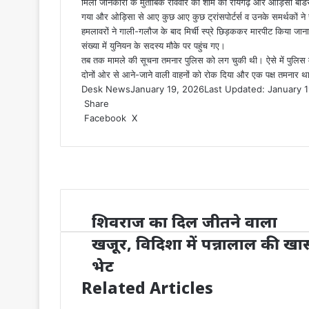
मिली जानकारी के मुताबिक रविवार की शाम को रायगढ़ और ओड़िसा बार्ड
गया और ओड़िसा से आए कुछ आए कुछ ट्रांसपोर्टर्स व उनके समर्थकों न
हमलावरों ने गाली-गलौज के बाद मिर्ची स्प्रे छिड़ककर मारपीट किया जा
संख्या में युनियन के सदस्य मौके पर पहुंच गए।
तब तक मामले की सूचना तमनार पुलिस को लग चुकी थी। ऐसे में पुलिस मौ
दोनों ओर से आने-जाने वाली वाहनों को रोक दिया और एक पक्ष तमनार थान
Desk News
January 19, 2026
Last Updated: January 
Share
LinkedIn
WhatsApp
Share
Print
Facebook
X
via
Email
शिवराज का दिल जीतने वाला
खजूर, विदिशा में पन्नालाल की खा
भेट
Related Articles