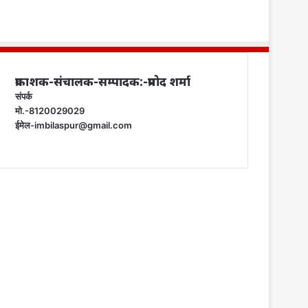
प्रकाशक-संचालक-सम्पादक:-प्रमोद शर्मा
संपर्क
मो.-8120029029
ईमेल-imbilaspur@gmail.com