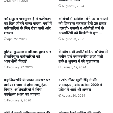
March 11, 2025
August 11, 2024
नर्मदापुरम जनसुनवाई में कलेक्टर
कॉलेजों में दाखिला लेने पर छात्राओं
का दिल जीतने वाला कदम, गर्मी में
को शिवराज सरकार देगी 20 हजार,
फरियादियों के लिए ठंडा पानी और
एसटी- एससी व ओबीसी वर्ग के
शरबत
अभ्यर्थियों को मिलेगी ये छूट …
April 22, 2026
August 23, 2021
पुलिस मुख्यालय परिवार द्वारा चार
केन्द्रीय मंत्री ज्योतिरादित्य सिंधिया से
सेवानिवृत्‍त कर्मचारियों को
नवीन एवं नवकरणीय ऊर्जा मंत्री
भावभीनी विदाई
राकेश शुक्ला ने की मुलाकात
February 27, 2026
January 17, 2024
महाशिवरात्रि के पावन अवसर पर
12th टॉपर खुशी सिंह ने की
बागेश्वर धाम में होगा सामूहिक
आत्महत्या, बोर्ड परीक्षा 2020 में
विवाह, अधिकारियों ने लिया
प्रदेश में आई थी अव्वल
कार्यक्रम स्थल का जायजा
August 20, 2024
February 9, 2026
कोर्ट ने बढ़ाई अमिताभ बच्चन की
भोपाल रेलवे पुलिस की अच्छी