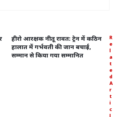
र
हीरो आरक्षक नीतू रावत: ट्रेन में कठिन
R
e
हालात में गर्भवती की जान बचाई,
l
सम्मान से किया गया सम्मानित
a
t
e
d
A
r
t
i
c
l