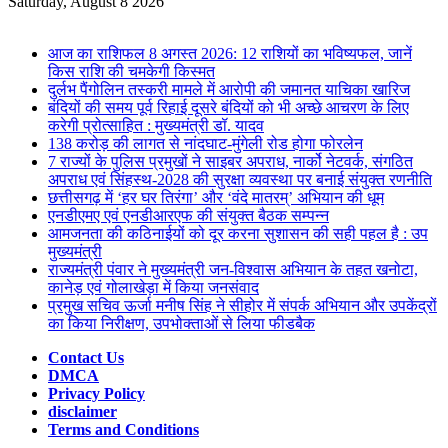
for
Saturday, August 8 2026
Breaking News
आज का राशिफल 8 अगस्त 2026: 12 राशियों का भविष्यफल, जानें
किस राशि की चमकेगी किस्मत
दुर्लभ पैंगोलिन तस्करी मामले में आरोपी की जमानत याचिका खारिज
बंदियों की समय पूर्व रिहाई दूसरे बंदियों को भी अच्छे आचरण के लिए
करेगी प्रोत्साहित : मुख्यमंत्री डॉ. यादव
138 करोड़ की लागत से नांदघाट-मुंगेली रोड होगा फोरलेन
7 राज्यों के पुलिस प्रमुखों ने साइबर अपराध, नार्को नेटवर्क, संगठित
अपराध एवं सिंहस्थ-2028 की सुरक्षा व्यवस्था पर बनाई संयुक्त रणनीति
छत्तीसगढ़ में ‘हर घर तिरंगा’ और ‘वंदे मातरम्’ अभियान की धूम
एनडीएमए एवं एनडीआरएफ की संयुक्त बैठक सम्पन्न
आमजनता की कठिनाईयों को दूर करना सुशासन की सही पहल है : उप
मुख्यमंत्री
राज्यमंत्री पंवार ने मुख्यमंत्री जन-विश्वास अभियान के तहत खनोटा,
कानेड़ एवं गोलाखेड़ा में किया जनसंवाद
प्रमुख सचिव ऊर्जा मनीष सिंह ने सीहोर में संपर्क अभियान और उपकेंद्रों
का किया निरीक्षण, उपभोक्ताओं से लिया फीडबैक
Contact Us
DMCA
Privacy Policy
disclaimer
Terms and Conditions