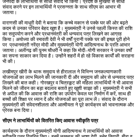
जनपदों के लाभार्थियों से सीधा संवाद भी किया। प्रदेश के मुखिया से सीधा
संवाद करने पर इन लाभार्थियों ने प्रसन्नता के साथ सीएम का आभार भी
जताया।
वाराणसी की माधुरी देवी ने बताया कि कच्चे मकान से पक्के घर की ओर बढ़ते
कदम से उनका परिवार बेहद खुश है। मुख्यमंत्री ने उनसे पहली किस्त की राशि
का सदुपयोग करने और प्रधानमंत्री को धन्यवाद पत्र लिखने का आग्रह
किया। अयोध्या की रमावती देवी ने भी वर्षों पुरानी पक्के घर की इच्छा पूरी होने
पर प्रधानमंत्री नरेंद्र मोदी और मुख्यमंत्री योगी आदित्यनाथ के प्रति आभार
जताया। अलीगढ़ की पूनम चौधरी ने कहा कि मोदी–योगी सरकार ने उनका वर्षों
का सपना साकार कर दिया है। उन्होंने शहरों में हो रहे विकास कार्यों की सराहना
भी की।
लखीमपुर खीरी के थारू समुदाय से हीरालाल ने विभिन्न जनकल्याणकारी
योजनाओं का लाभ मिलने की जानकारी दी और समुदाय की ओर से धन्यवाद पत्र
लिखने की बात कही। गोरखपुर व चित्रकूट की महिला लाभार्थियों ने भी आवास
मिलने को जीवन का बड़ा बदलाव बताते हुए खुशी साझा की। मुख्यमंत्री ने सभी
से अपील की कि आवास की राशि का उपयोग केवल घर निर्माण में करें, साथ ही
बच्चों की शिक्षा पर ध्यान दें और योजनाओं का पूरा लाभ लें। संवाद के दौरान
मुख्यमंत्री की संवेदनशीलता और आत्मीयता ने पूरे कार्यक्रम को भावनात्मक और
प्रेरक बना दिया।
सीएम ने लाभार्थियों को वितरित किए आवास स्वीकृति पत्र
कार्यक्रम के दौरान मुख्यमंत्री योगी आदित्यनाथ ने लाभार्थियों को आवास
स्वीकृति पत्र वितरित किए। इनमें लखनऊ की आशा देवी, स्नेह तिवारी, मीरा व