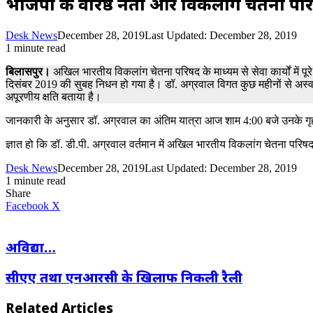
भाजपा के वरिष्ठ नेता और विकलांग चेतना परिष
Desk News
December 28, 2019
Last Updated: December 28, 2019
1 minute read
बिलासपुर।
अखिल भारतीय विकलांग चेतना परिषद के माध्यम से सेवा कार्यों में पू
दिसंबर 2019 की सुबह निधन हो गया है। डॉ. अग्रवाल विगत कुछ महीनों से अस्
अपूरणीय क्षति बताया है।
जानकारी के अनुसार डॉ. अग्रवाल का अंतिम यात्रा आज शाम 4:00 बजे उनके गृह
ज्ञात हो कि डॉ. डी.पी. अग्रवाल वर्तमान में अखिल भारतीय विकलांग चेतना परिषद के
Desk News
December 28, 2019
Last Updated: December 28, 2019
1 minute read
Share
LinkedIn
WhatsApp
Share
Print
Facebook
X
via
Email
अविद्या…
सीएए तथा एनआरसी के खिलाफ निकली रैली
Related Articles