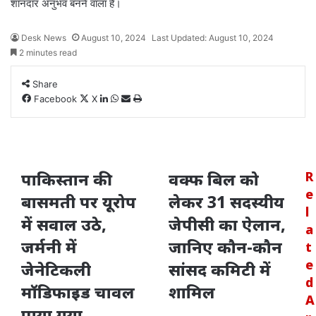
शानदार अनुभव बनने वाला है।
Desk News
August 10, 2024
Last Updated: August 10, 2024
2 minutes read
Share
LinkedIn
WhatsApp
Share
Print
Facebook
X
via
Email
पाकिस्तान की
वक्फ बिल को
R
e
बासमती पर यूरोप
लेकर 31 सदस्यीय
l
में सवाल उठे,
जेपीसी का ऐलान,
a
जर्मनी में
जानिए कौन-कौन
t
e
जेनेटिकली
सांसद कमिटी में
d
मॉडिफाइड चावल
शामिल
A
पाया गया