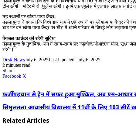
मंडलायुक्त ने बताया कि श्री काशी विश्वनाथ धाम में दर्शन के लिए आने वाले श्रद्
टीम रहेगी। मंदिर में दो एंबुलेंस रहेगी। इनमें एक एंबुलेंस में एडवांस लाइफ सपो
छह स्थानों पर खोया-पाया केंद्र
मंडलायुक्त ने बताया कि विश्वनाथ धाम में छह स्थानों पर खोया-पाया केंद्र की स्
घाट पर बने खोया पाया केंद्र पर भीड़ में अपने परिवार से बिछड़े लोग सहायता प्रा
पेयजल काउंटर की रहेगी सुविधा
मंडलायुक्त के मुताबिक, धाम में समय-समय पर ग्लूकोज/ओआरएस घोल, सूक्ष्म ज
रहेगी।
Desk News
July 6, 2025
Last Updated: July 6, 2025
2 minutes read
Share
LinkedIn
WhatsApp
Share
Print
Facebook
X
via
Email
फर्जी पहचान से ट्रेन में सफर हुआ मुश्किल, अब एम-आधार से
सिमुलतला आवासीय विद्यालय में 11वीं के लिए 103 सीटें
Related Articles