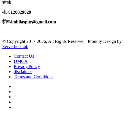
संपर्क
मो.-8120029029
ईमेल-imbilaspur@gmail.com
© Copyright 2017-2026, All Rights Reserved | Proudly Design by
Serverhosthub
Contact Us
DMCA
Privacy Policy
disclaimer
Terms and Conditions
Facebook
X
YouTube
Instagram
sarkariexam
Facebook
X
WhatsApp
Telegram
Back
to
top