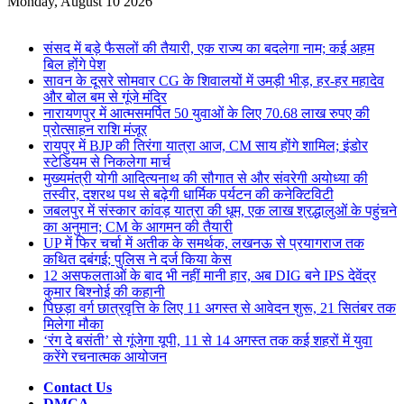
for
Monday, August 10 2026
Breaking News
संसद में बड़े फैसलों की तैयारी, एक राज्य का बदलेगा नाम; कई अहम
बिल होंगे पेश
सावन के दूसरे सोमवार CG के शिवालयों में उमड़ी भीड़, हर-हर महादेव
और बोल बम से गूंजे मंदिर
नारायणपुर में आत्मसमर्पित 50 युवाओं के लिए 70.68 लाख रुपए की
प्रोत्साहन राशि मंजूर
रायपुर में BJP की तिरंगा यात्रा आज, CM साय होंगे शामिल; इंडोर
स्टेडियम से निकलेगा मार्च
मुख्यमंत्री योगी आदित्यनाथ की सौगात से और संवरेगी अयोध्या की
तस्वीर, दशरथ पथ से बढ़ेगी धार्मिक पर्यटन की कनेक्टिविटी
जबलपुर में संस्कार कांवड़ यात्रा की धूम, एक लाख श्रद्धालुओं के पहुंचने
का अनुमान; CM के आगमन की तैयारी
UP में फिर चर्चा में अतीक के समर्थक, लखनऊ से प्रयागराज तक
कथित दबंगई; पुलिस ने दर्ज किया केस
12 असफलताओं के बाद भी नहीं मानी हार, अब DIG बने IPS देवेंद्र
कुमार बिश्नोई की कहानी
पिछड़ा वर्ग छात्रवृत्ति के लिए 11 अगस्त से आवेदन शुरू, 21 सितंबर तक
मिलेगा मौका
‘रंग दे बसंती’ से गूंजेगा यूपी, 11 से 14 अगस्त तक कई शहरों में युवा
करेंगे रचनात्मक आयोजन
Contact Us
DMCA