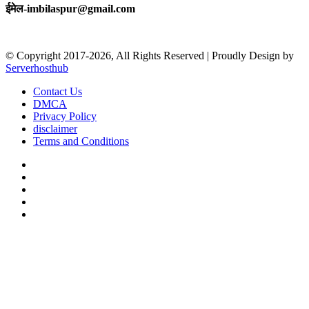
ईमेल-imbilaspur@gmail.com
© Copyright 2017-2026, All Rights Reserved | Proudly Design by
Serverhosthub
Contact Us
DMCA
Privacy Policy
disclaimer
Terms and Conditions
Facebook
X
YouTube
Instagram
sarkariexam
Facebook
X
WhatsApp
Telegram
Back
to
top
button