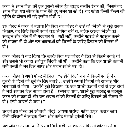
करण ने अपने पिता की एक पुरानी ब्लैक एंड व्हाइट तस्वीर शेयर की, जिसमें वह
अपने पिता यश जौहर के पास बैठे हुए नजर आ रहे हैं। यह फोटो किसी फिल्म की
शूटिंग के दौरान ली गई प्रतीत होती है।
इस पोस्ट में करण ने बताया कि पिता यश जौहर ने उन्हें जो जिंदगी से जुड़े सबक
सिखाए, वह सिर्फ फिल्में बनाने तक सीमित नहीं थे, बल्कि असल जिंदगी को
समझने और जीने में भी मददगार थे। यही नहीं, उन्होंने गहराई से महसूस करने
की ताकत भी दी और उन भावनाओं को फिल्मों के जरिए दिखाने की हिम्मत भी
दी।
करण जौहर ने याद किया कि उनके पिता यश जौहर ने दिल से फिल्में बनाई थीं
और उससे भी ज्यादा अर्थपूर्ण जिंदगी जी थी। उन्होंने कहा कि एक अच्छी कहानी
तभी बनती है जब दिल साफ और भावनाओं से भरा हो।
करण जौहर ने अपने पोस्ट में लिखा, “उन्होंने दिलोजान से फिल्में बनाई और
दूसरों के दिलों को छूने के लिए बनाई… उन्होंने अपनी जिंदगी को सच्चाई और
भावनाओं से जिया। उन्होंने मुझे सिखाया कि एक अच्छी कहानी वहीं से शुरू होती
है जहां आपका दिल सच्चा होता है। धन्यवाद पापा, आपने मुझे गहराई से महसूस
करने की ताकत दी और उन भावनाओं को फिल्मों के जरिए दिखाने की हिम्मत भी
दी। हैप्पी फादर्स डे पापा।”
उनकी इस पोस्ट को सोनाली बिंद्रे, आयशा श्रॉफ, महीप कपूर, फराह खान
जैसी हस्तियों ने लाइक किया और कमेंट में हार्ट इमोजी भेजे।
यश जौहर एक जाने-माने फिल्म निर्माता थे, जो शानदार फिल्मों और भारतीय