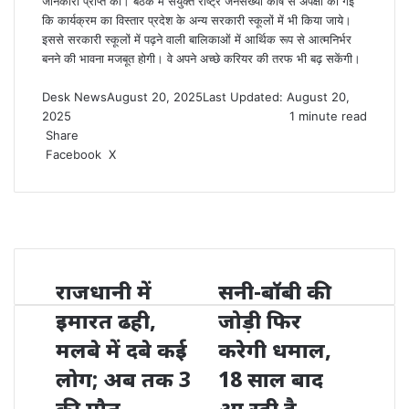
जानकारी प्राप्त की। बैठक में संयुक्त राष्ट्र जनसंख्या कोष से अपेक्षा की गई
कि कार्यक्रम का विस्तार प्रदेश के अन्य सरकारी स्कूलों में भी किया जाये।
इससे सरकारी स्कूलों में पढ़ने वाली बालिकाओं में आर्थिक रूप से आत्मनिर्भर
बनने की भावना मजबूत होगी। वे अपने अच्छे करियर की तरफ भी बढ़ सकेंगी।
Desk News
August 20, 2025
Last Updated: August 20,
2025
1 minute read
Share
LinkedIn
WhatsApp
Share
Print
Facebook
X
via
Email
राजधानी में
सनी-बॉबी की
इमारत ढही,
जोड़ी फिर
मलबे में दबे कई
करेगी धमाल,
लोग; अब तक 3
18 साल बाद
की मौत
आ रही है