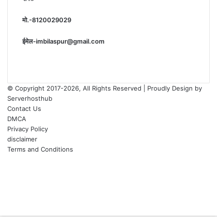
मो.-8120029029
ईमेल-imbilaspur@gmail.com
© Copyright 2017-2026, All Rights Reserved | Proudly Design by
Serverhosthub
Contact Us
DMCA
Privacy Policy
disclaimer
Terms and Conditions
Facebook
X
YouTube
Instagram
Facebook
X
WhatsApp
Telegram
sarkariexam
Back