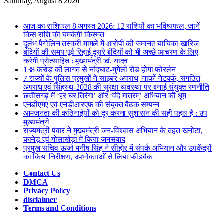
for
Saturday, August 8 2026
Breaking News
आज का राशिफल 8 अगस्त 2026: 12 राशियों का भविष्यफल, जानें
किस राशि की चमकेगी किस्मत
दुर्लभ पैंगोलिन तस्करी मामले में आरोपी की जमानत याचिका खारिज
बंदियों की समय पूर्व रिहाई दूसरे बंदियों को भी अच्छे आचरण के लिए
करेगी प्रोत्साहित : मुख्यमंत्री डॉ. यादव
138 करोड़ की लागत से नांदघाट-मुंगेली रोड होगा फोरलेन
7 राज्यों के पुलिस प्रमुखों ने साइबर अपराध, नार्को नेटवर्क, संगठित
अपराध एवं सिंहस्थ-2028 की सुरक्षा व्यवस्था पर बनाई संयुक्त रणनीति
छत्तीसगढ़ में ‘हर घर तिरंगा’ और ‘वंदे मातरम्’ अभियान की धूम
एनडीएमए एवं एनडीआरएफ की संयुक्त बैठक सम्पन्न
आमजनता की कठिनाईयों को दूर करना सुशासन की सही पहल है : उप
मुख्यमंत्री
राज्यमंत्री पंवार ने मुख्यमंत्री जन-विश्वास अभियान के तहत खनोटा,
कानेड़ एवं गोलाखेड़ा में किया जनसंवाद
प्रमुख सचिव ऊर्जा मनीष सिंह ने सीहोर में संपर्क अभियान और उपकेंद्रों
का किया निरीक्षण, उपभोक्ताओं से लिया फीडबैक
Contact Us
DMCA
Privacy Policy
disclaimer
Terms and Conditions