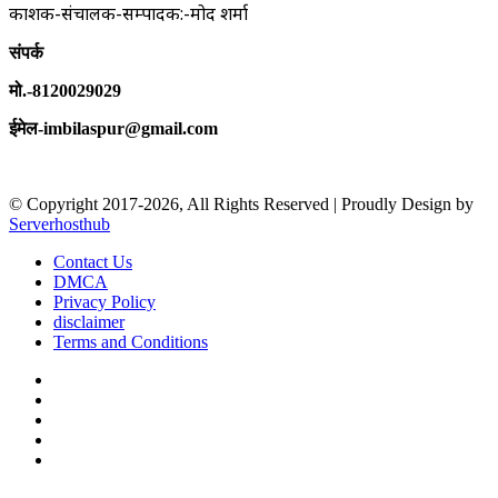
प्रकाशक-संचालक-सम्पादक:-प्रमोद शर्मा
संपर्क
मो.-8120029029
ईमेल-imbilaspur@gmail.com
© Copyright 2017-2026, All Rights Reserved | Proudly Design by
Serverhosthub
Contact Us
DMCA
Privacy Policy
disclaimer
Terms and Conditions
Facebook
X
YouTube
Instagram
sarkariexam
Facebook
X
WhatsApp
Telegram
Back