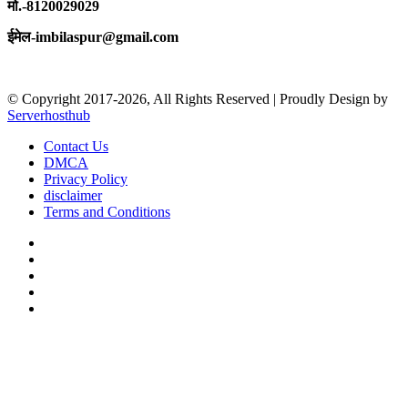
मो.-8120029029
ईमेल-imbilaspur@gmail.com
© Copyright 2017-2026, All Rights Reserved | Proudly Design by
Serverhosthub
Contact Us
DMCA
Privacy Policy
disclaimer
Terms and Conditions
Facebook
X
YouTube
Instagram
sarkariexam
Facebook
X
WhatsApp
Telegram
Back
to
top
button