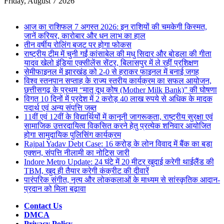
for
Friday, August 7 2026
Breaking News
आज का राशिफल 7 अगस्त 2026: इन राशियों की चमकेगी किस्मत,
जानें करियर, कारोबार और धन लाभ का हाल
तीन वर्षीय रोलिंग बजट पर होगा फोकस
राष्ट्रीय टीम में चुनी गईं कांसाबेल की मधु सिदार और बोड़ला की गीता
यादव खेलो इंडिया एक्सीलेंस सेंटर, बिलासपुर में ले रहीं प्रशिक्षण
सेमीफाइनल में झारखंड को 2-0 से हराकर फाइनल में बनाई जगह
विश्व स्तनपान सप्ताह के राज्य स्तरीय कार्यक्रम का सफल आयोजन,
छत्तीसगढ़ के प्रथम “मातृ दूध कोष (Mother Milk Bank)” की घोषणा
विगत 10 दिनों में प्रदेश में 2 करोड़ 40 लाख रुपये से अधिक के मादक
पदार्थ एवं अन्य संपत्ति जब्त
11वीं एवं 12वीं के विद्यार्थियों में कानूनी जागरूकता, राष्ट्रीय सुरक्षा एवं
सामाजिक उत्तरदायित्व विकसित करने हेतु प्रत्येक शनिवार आयोजित
होगा सामुदायिक पुलिसिंग कार्यक्रम
Rajpal Yadav Debt Case: 16 करोड़ के लोन विवाद में बैंक का बड़ा
एक्शन, संपत्ति नीलामी का नोटिस जारी
Indore Metro Update: 24 घंटे में 20 मीटर खुदाई करेगी थाईलैंड की
TBM, खुद ही तैयार करेगी कंक्रीट की दीवारें
पारंपरिक संगीत, नृत्य और लोककलाओं के माध्यम से सांस्कृतिक आदान-
प्रदान को मिला बढ़ावा
Contact Us
DMCA
Privacy Policy